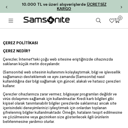
10.000 TL ve üzeri alışverişlerde
ÜCRETSİZ
KARGO
0
ÇEREZ POLİTİKASI
ÇEREZ NEDİR?
Çerezler, İnternet'teki çoğu web sitesine eriştiğinizde cihazınızda
saklanan küçük metin dosyalarıdır.
(Samsonite) web sitesinin kullanımını kolaylaştırmak, bilgi ve işlevsellik
sağlamanızı desteklemek ve aynı zamanda (Samsonite) nasıl
kullanıldığına dair bilgi sağlamak için güncel, alakalı ve hatasız çerezleri
kullanır.
Çerezler cihazlarınıza zarar vermez, bilgisayar programları değildir ve
virüs dolaşımını sağlamak için kullanılmazlar. Kredi kartı bilgileri gibi
kişisel olarak tanımlanabilir bilgiler çerezlerde saklanmaz ancak site
içerisindeki deneyimlerinizi iyileştirmek için onlardan toplanan
şifrelenmiş bilgiler kullanılmaktadır. Örneğin, hataların tespit edilmesine
ve çözülmesine veya gezinirken size gösterilecek ilgili ürünlerin
belirlenmesine yardımcı olurlar.