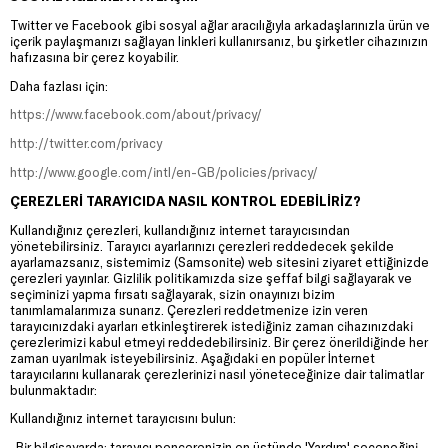
Twitter ve Facebook gibi sosyal ağlar aracılığıyla arkadaşlarınızla ürün ve
içerik paylaşmanızı sağlayan linkleri kullanırsanız, bu şirketler cihazınızın
hafızasına bir çerez koyabilir.
Daha fazlası için:
https://www.facebook.com/about/privacy/
http://twitter.com/privacy
http://www.google.com/intl/en-GB/policies/privacy/
ÇEREZLERİ TARAYICIDA NASIL KONTROL EDEBİLİRİZ?
Kullandığınız çerezleri, kullandığınız internet tarayıcısından
yönetebilirsiniz. Tarayıcı ayarlarınızı çerezleri reddedecek şekilde
ayarlamazsanız, sistemimiz (Samsonite) web sitesini ziyaret ettiğinizde
çerezleri yayınlar. Gizlilik politikamızda size şeffaf bilgi sağlayarak ve
seçiminizi yapma fırsatı sağlayarak, sizin onayınızı bizim
tanımlamalarımıza sunarız. Çerezleri reddetmenize izin veren
tarayıcınızdaki ayarları etkinleştirerek istediğiniz zaman cihazınızdaki
çerezlerimizi kabul etmeyi reddedebilirsiniz. Bir çerez önerildiğinde her
zaman uyarılmak isteyebilirsiniz. Aşağıdaki en popüler İnternet
tarayıcılarını kullanarak çerezlerinizi nasıl yöneteceğinize dair talimatlar
bulunmaktadır:
Kullandığınız internet tarayıcısını bulun:
Bir bilgisayarda: tarayıcı pencerenizin en üstünde 'Yardım' seçeneğini