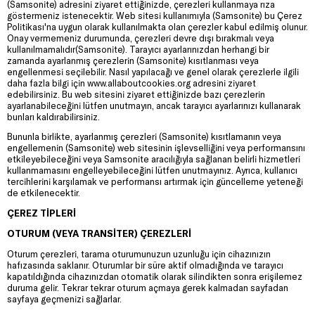
(Samsonite) adresini ziyaret ettiğinizde, çerezleri kullanmaya rıza
göstermeniz istenecektir. Web sitesi kullanımıyla (Samsonite) bu Çerez
Politikası'na uygun olarak kullanılmakta olan çerezler kabul edilmiş olunur.
Onay vermemeniz durumunda, çerezleri devre dışı bırakmalı veya
kullanılmamalıdır(Samsonite). Tarayıcı ayarlarınızdan herhangi bir
zamanda ayarlanmış çerezlerin (Samsonite) kısıtlanması veya
engellenmesi seçilebilir. Nasıl yapılacağı ve genel olarak çerezlerle ilgili
daha fazla bilgi için www.allaboutcookies.org adresini ziyaret
edebilirsiniz. Bu web sitesini ziyaret ettiğinizde bazı çerezlerin
ayarlanabileceğini lütfen unutmayın, ancak tarayıcı ayarlarınızı kullanarak
bunları kaldırabilirsiniz.
Bununla birlikte, ayarlanmış çerezleri (Samsonite) kısıtlamanın veya
engellemenin (Samsonite) web sitesinin işlevselliğini veya performansını
etkileyebileceğini veya Samsonite aracılığıyla sağlanan belirli hizmetleri
kullanmamasını engelleyebileceğini lütfen unutmayınız. Ayrıca, kullanıcı
tercihlerini karşılamak ve performansı artırmak için güncelleme yeteneği
de etkilenecektir.
ÇEREZ TİPLERİ
OTURUM (VEYA TRANSİTER) ÇEREZLERİ
Oturum çerezleri, tarama oturumunuzun uzunluğu için cihazınızın
hafızasında saklanır. Oturumlar bir süre aktif olmadığında ve tarayıcı
kapatıldığında cihazınızdan otomatik olarak silindikten sonra erişilemez
duruma gelir. Tekrar tekrar oturum açmaya gerek kalmadan sayfadan
sayfaya geçmenizi sağlarlar.