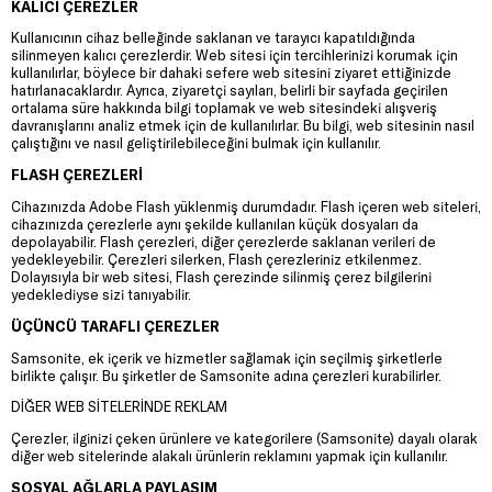
KALICI ÇEREZLER
Kullanıcının cihaz belleğinde saklanan ve tarayıcı kapatıldığında
silinmeyen kalıcı çerezlerdir. Web sitesi için tercihlerinizi korumak için
kullanılırlar, böylece bir dahaki sefere web sitesini ziyaret ettiğinizde
hatırlanacaklardır. Ayrıca, ziyaretçi sayıları, belirli bir sayfada geçirilen
ortalama süre hakkında bilgi toplamak ve web sitesindeki alışveriş
davranışlarını analiz etmek için de kullanılırlar. Bu bilgi, web sitesinin nasıl
çalıştığını ve nasıl geliştirilebileceğini bulmak için kullanılır.
FLASH ÇEREZLERİ
Cihazınızda Adobe Flash yüklenmiş durumdadır. Flash içeren web siteleri,
cihazınızda çerezlerle aynı şekilde kullanılan küçük dosyaları da
depolayabilir. Flash çerezleri, diğer çerezlerde saklanan verileri de
yedekleyebilir. Çerezleri silerken, Flash çerezleriniz etkilenmez.
Dolayısıyla bir web sitesi, Flash çerezinde silinmiş çerez bilgilerini
yedeklediyse sizi tanıyabilir.
ÜÇÜNCÜ TARAFLI ÇEREZLER
Samsonite, ek içerik ve hizmetler sağlamak için seçilmiş şirketlerle
birlikte çalışır. Bu şirketler de Samsonite adına çerezleri kurabilirler.
DİĞER WEB SİTELERİNDE REKLAM
Çerezler, ilginizi çeken ürünlere ve kategorilere (Samsonite) dayalı olarak
diğer web sitelerinde alakalı ürünlerin reklamını yapmak için kullanılır.
SOSYAL AĞLARLA PAYLAŞIM