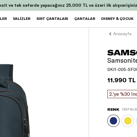
ksit ve tek seferde yapacağınız 25.000 TL ve üzeri ilk alışverişini
ZLER
VALİZLER
SIRT ÇANTALARI
ÇANTALAR
DISNEY & ÇOCUK
Anasayfa
SAMS
Samsonite 
SKI1-005-SF0
11.990 TL
2.'ye %30 İn
RENK
DEEP BLU