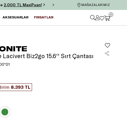
ze
2.000 TL MaxiPuan!
Axess’e özel 6 taksit ve tek
MAĞAZALARIMIZ
0
AKSESUARLAR
FIRSATLAR
ONITE
Lacivert Biz2go 15.6'' Sırt Çantası
00*01
dirim
8.393 TL
E