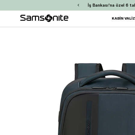
GO
İş Bankası'na özel 6 ta
KABİN VALİ
360°
Fotoğraf