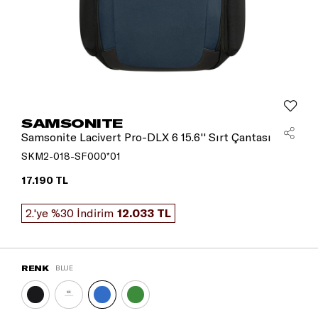
SAMSONITE
Samsonite Lacivert Pro-DLX 6 15.6'' Sırt Çantası
SKM2-018-SF000*01
17.190 TL
2.'ye %30 İndirim
12.033 TL
RENK
BLUE