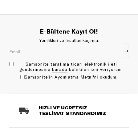
E-Bültene Kayıt Ol!
Yenilikleri ve fırsatları kaçırma.
Samsonite tarafıma ticari elektronik ileti
göndermesine
bu rada
belirtilen izni veriyorum.
Samsonite'in
Aydınlatma Metni'ni
okudum.
HIZLI VE ÜCRETSİZ
TESLİMAT STANDARDIMIZ