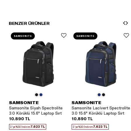
BENZER ÜRÜNLER
SAMSONITE
SAMSONITE
SAMSONITE
SAMSONITE
Samsonite Siyah Spectrolite
Samsonite Lacivert Spectrolite
3.0 Körüklü 15.6" Laptop Sırt
3.0 15.6" Körüklü Laptop Sırt
Çantası
Çantası
10.890 TL
10.890 TL
7.623 TL
7.623 TL
2.'ye %30 İndirim
2.'ye %30 İndirim