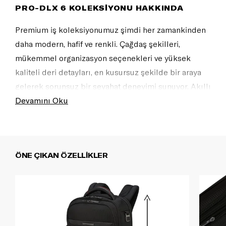
PRO-DLX 6 KOLEKSİYONU HAKKINDA
Premium iş koleksiyonumuz şimdi her zamankinden
daha modern, hafif ve renkli. Çağdaş şekilleri,
mükemmel organizasyon seçenekleri ve yüksek
kaliteli deri detayları, en kusursuz şekilde bir araya
gelerek sorunsuz bir seyahat deneyimi sunuyor. Akıllı
sırt çantalarından şık valizlere ve uyumlu cüzdanlara
Devamını Oku
kadar Pro-DLX 6, eksiksiz ve şık bir iş görünümü için
vazgeçilmeziniz olacak.
ÖNE ÇIKAN ÖZELLİKLER