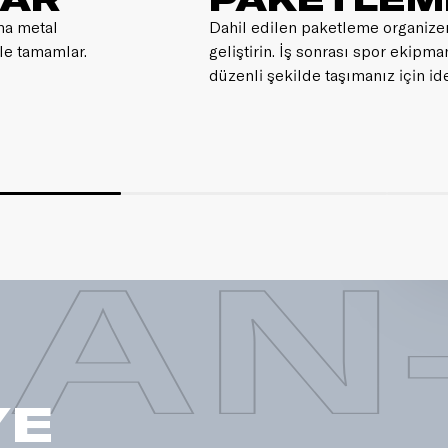
ama metal
Dahil edilen paketleme organizer
mle tamamlar.
geliştirin. İş sonrası spor ekipma
düzenli şekilde taşımanız için ide
AN
YE