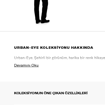
URBAN-EYE KOLEKSİYONU HAKKINDA
Urban-Eye, Şehirli bir görünüm, harika bir renk hikaye
sürdürülebilirliği sunan iyi performans gösteren iş or
Devamını Oku
KOLEKSİYONUN ÖNE ÇIKAN ÖZELLİKLERİ