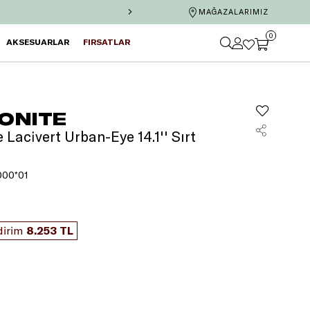
ze
2.000 TL MaxiPuan!
Axess’e özel 6 taksit ve tek
MAĞAZALARIMIZ
0
AKSESUARLAR
FIRSATLAR
ONITE
Lacivert Urban-Eye 14.1'' Sırt
000*01
dirim
8.253 TL