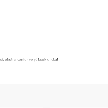
si, ekstra konfor ve yüksek dikkat
ganizasyonumuzu birleştiriyor.