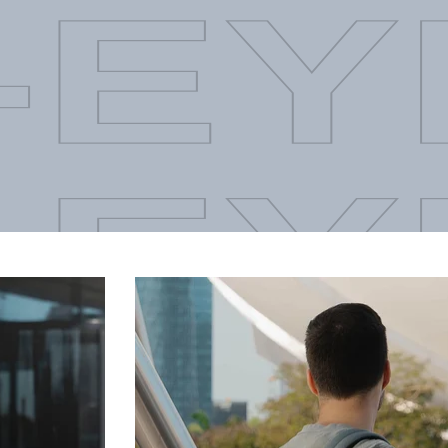
-EY
-EY