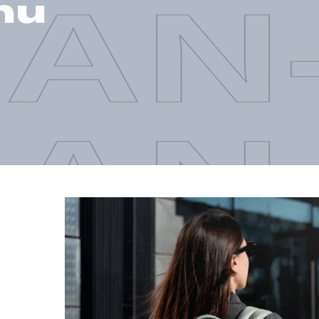
AN
nu
AN