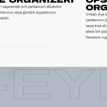
ORG
i sayesinde sırt çantanızın düzenini
nlarınızı veya günlük eşyalarınızı
Urban-Eye s
aldir.
çantanızın i
veya kısa sü
ideal bir çö
Paketleme organ
-EY