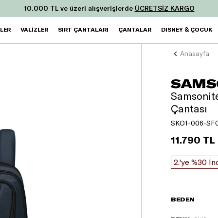
ksit ve tek seferde yapacağınız 25.000 TL ve üzeri ilk alışverişini
ZLER
VALİZLER
SIRT ÇANTALARI
ÇANTALAR
DISNEY & ÇOCUK
Anasayfa
SAMS
Samsonite 
Çantası
SKO1-006-SF
11.790 TL
2.'ye %30 İn
BEDEN