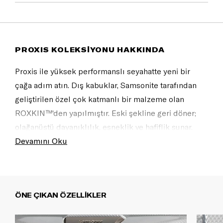
PROXIS KOLEKSİYONU HAKKINDA
Proxis ile yüksek performanslı seyahatte yeni bir
çağa adım atın. Dış kabuklar, Samsonite tarafından
geliştirilen özel çok katmanlı bir malzeme olan
ROXKIN™'den yapılmıştır. Eski şekline geri döner;
olağanüstü dayanıklılık, esneklik ve hafiflik sunar.
Sofistike tasarım kendine güveni yansıtır ve tüm
Devamını Oku
seyahat ihtiyaçlarınızı karşılayacak şekilde tam
donanımlıdır.
ÖNE ÇIKAN ÖZELLİKLER