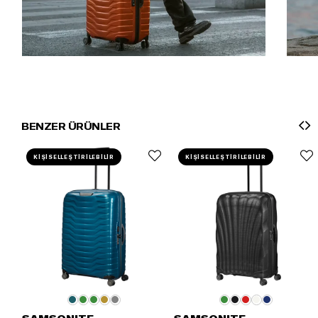
BENZER ÜRÜNLER
KİŞİSELLEŞTİRİLEBİLİR
KİŞİSELLEŞTİRİLEBİLİR