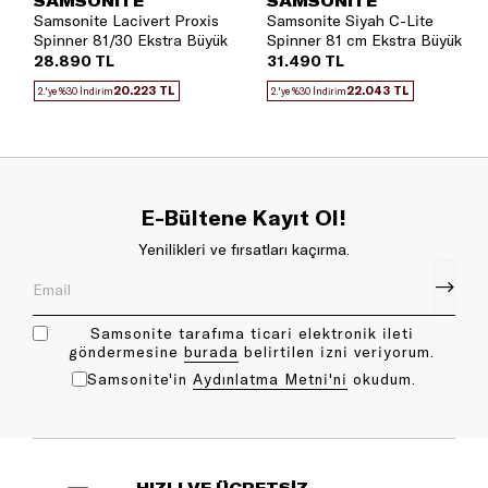
SAMSONITE
SAMSONITE
Samsonite Lacivert Proxis
Samsonite Siyah C-Lite
Spinner 81/30 Ekstra Büyük
Spinner 81 cm Ekstra Büyük
Boy Valiz
Boy Valiz
28.890 TL
31.490 TL
20.223 TL
22.043 TL
2.'ye %30 İndirim
2.'ye %30 İndirim
E-Bültene Kayıt Ol!
Yenilikleri ve fırsatları kaçırma.
Samsonite tarafıma ticari elektronik ileti
göndermesine
bu rada
belirtilen izni veriyorum.
Samsonite'in
Aydınlatma Metni'ni
okudum.