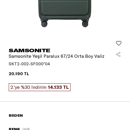
SAMSONITE
Samsonite Yeşil Paralux 67/24 Orta Boy Valiz
SKT2-002-SF000*04
20.190 TL
2.'ye %30 İndirim
14.133 TL
BEDEN
RENK
OLIVE