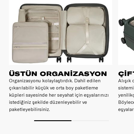
ÜSTÜN ORGANİZASYON
ÇİF
Organizasyonu kolaylaştırdık. Dahil edilen
Alışık 
çıkarılabilir küçük ve orta boy paketleme
sistemi
küpleri sayesinde her seyahat için eşyalarınızı
yenilik
istediğiniz şekilde düzenleyebilir ve
Böylece
paketleyebilirsiniz.
eşyalar