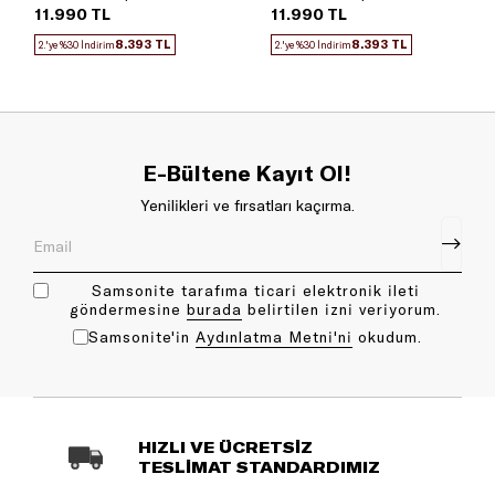
Boy Valiz
Boy Valiz
11.990 TL
11.990 TL
8.393 TL
8.393 TL
2.'ye %30 İndirim
2.'ye %30 İndirim
E-Bültene Kayıt Ol!
Yenilikleri ve fırsatları kaçırma.
Samsonite tarafıma ticari elektronik ileti
göndermesine
bu rada
belirtilen izni veriyorum.
Samsonite'in
Aydınlatma Metni'ni
okudum.
HIZLI VE ÜCRETSİZ
TESLİMAT STANDARDIMIZ