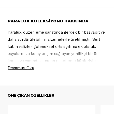
PARALUX KOLEKSİYONU HAKKINDA
Paralux, düzenleme sanatında gerçek bir başyapıt ve
daha sürdürülebilir malzemelerle üretilmiştir. Sert
kabin valizler, geleneksel orta açılıma ek olarak,
eşyalarınıza kolay erişim sağlayan yenilikçi bir ön
kapak ve yanında sunulan paketleme küpleriyle
donatılmıştır. Çantalar ve duffle modelleri ise her
Devamını Oku
seyahatiniz için düzeninizi kişiselleştirmenize olanak
tanıyan özenli, sofistike detaylar ve bölmelerle
tasarlanmıştır. Mükemmelleştirilmiş bir paketleme
ÖNE ÇIKAN ÖZELLİKLER
deneyimi ile Paralux'u sunuyoruz.