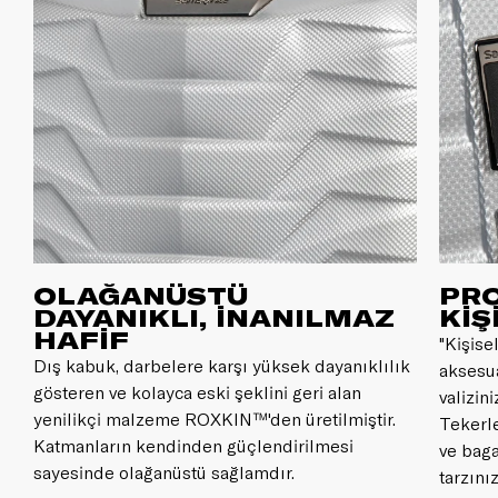
OLAĞANÜSTÜ
PRO
DAYANIKLI, İNANILMAZ
KİŞ
HAFİF
"Kişise
k
Dış kabuk, darbelere karşı yüksek dayanıklılık
aksesu
gösteren ve kolayca eski şeklini geri alan
valizin
yenilikçi malzeme ROXKIN™'den üretilmiştir.
Tekerle
Katmanların kendinden güçlendirilmesi
ve baga
sayesinde olağanüstü sağlamdır.
tarzını