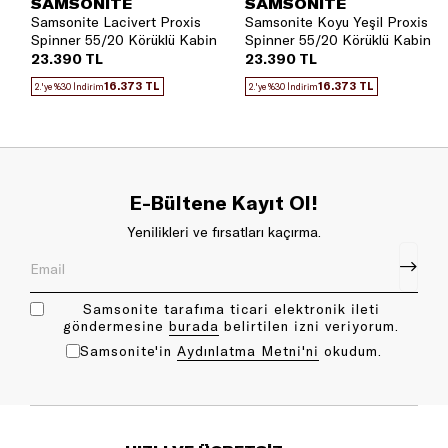
SAMSONITE
SAMSONITE
Samsonite Lacivert Proxis
Samsonite Koyu Yeşil Proxis
Spinner 55/20 Körüklü Kabin
Spinner 55/20 Körüklü Kabin
Boy Valiz
Boy Valiz
23.390 TL
23.390 TL
16.373 TL
16.373 TL
2.'ye %30 İndirim
2.'ye %30 İndirim
E-Bültene Kayıt Ol!
Yenilikleri ve fırsatları kaçırma.
Samsonite tarafıma ticari elektronik ileti
göndermesine
bu rada
belirtilen izni veriyorum.
Samsonite'in
Aydınlatma Metni'ni
okudum.