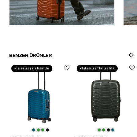
BENZER ÜRÜNLER
KİŞİSELLEŞTİRİLEBİLİR
KİŞİSELLEŞTİRİLEBİLİR