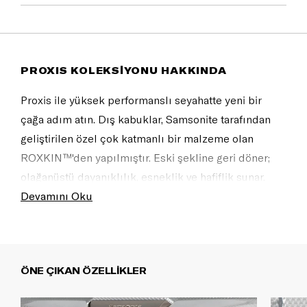
PROXIS KOLEKSİYONU HAKKINDA
Proxis ile yüksek performanslı seyahatte yeni bir
çağa adım atın. Dış kabuklar, Samsonite tarafından
geliştirilen özel çok katmanlı bir malzeme olan
ROXKIN™'den yapılmıştır. Eski şekline geri döner;
olağanüstü dayanıklılık, esneklik ve hafiflik sunar.
Sofistike tasarım kendine güveni yansıtır ve tüm
Devamını Oku
seyahat ihtiyaçlarınızı karşılayacak şekilde tam
donanımlıdır.
ÖNE ÇIKAN ÖZELLİKLER