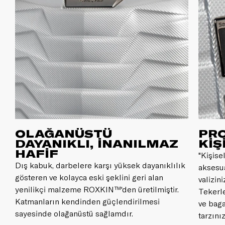
OLAĞANÜSTÜ
PRO
DAYANIKLI, İNANILMAZ
KİŞ
HAFİF
"Kişise
k
Dış kabuk, darbelere karşı yüksek dayanıklılık
aksesu
gösteren ve kolayca eski şeklini geri alan
valizin
yenilikçi malzeme ROXKIN™'den üretilmiştir.
Tekerle
Katmanların kendinden güçlendirilmesi
ve baga
sayesinde olağanüstü sağlamdır.
tarzını