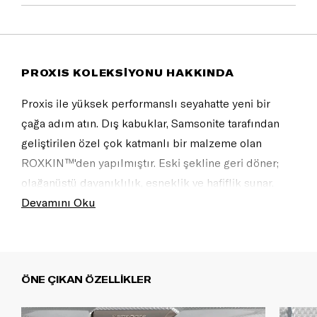
PROXIS KOLEKSİYONU HAKKINDA
Proxis ile yüksek performanslı seyahatte yeni bir
çağa adım atın. Dış kabuklar, Samsonite tarafından
geliştirilen özel çok katmanlı bir malzeme olan
ROXKIN™'den yapılmıştır. Eski şekline geri döner;
olağanüstü dayanıklılık, esneklik ve hafiflik sunar.
Sofistike tasarım kendine güveni yansıtır ve tüm
Devamını Oku
seyahat ihtiyaçlarınızı karşılayacak şekilde tam
donanımlıdır.
ÖNE ÇIKAN ÖZELLİKLER