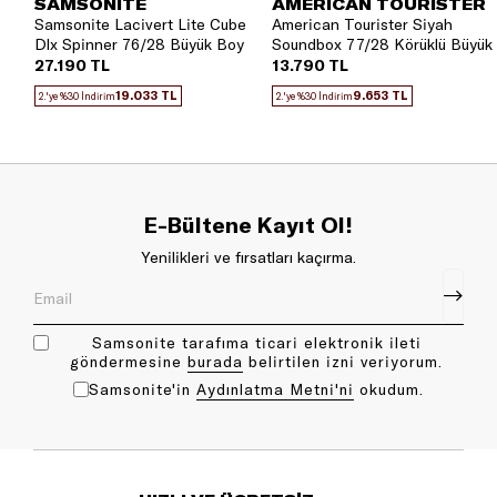
SAMSONITE
AMERICAN TOURISTER
Samsonite Lacivert Lite Cube
American Tourister Siyah
Dlx Spinner 76/28 Büyük Boy
Soundbox 77/28 Körüklü Büyük
Valiz
Boy Valiz
27.190 TL
13.790 TL
19.033 TL
9.653 TL
2.'ye %30 İndirim
2.'ye %30 İndirim
E-Bültene Kayıt Ol!
Yenilikleri ve fırsatları kaçırma.
Samsonite tarafıma ticari elektronik ileti
göndermesine
bu rada
belirtilen izni veriyorum.
Samsonite'in
Aydınlatma Metni'ni
okudum.