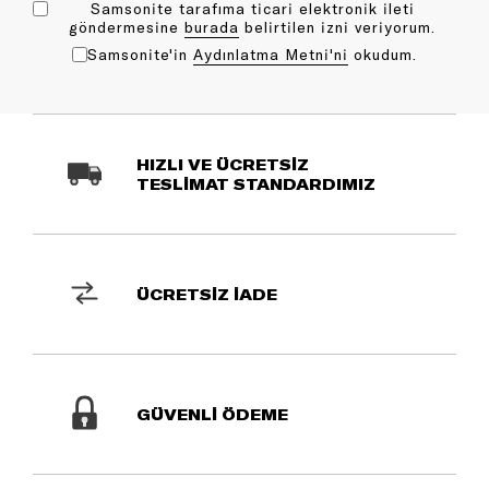
Samsonite tarafıma ticari elektronik ileti
göndermesine
bu rada
belirtilen izni veriyorum.
Samsonite'in
Aydınlatma Metni'ni
okudum.
HIZLI VE ÜCRETSİZ
TESLİMAT STANDARDIMIZ
ÜCRETSİZ İADE
GÜVENLİ ÖDEME