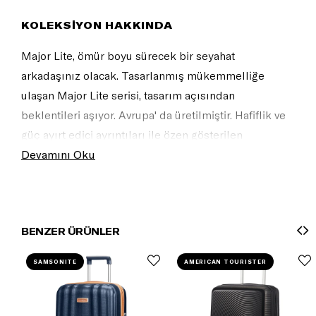
KOLEKSİYON HAKKINDA
Major Lite, ömür boyu sürecek bir seyahat
arkadaşınız olacak. Tasarlanmış mükemmelliğe
ulaşan Major Lite serisi, tasarım açısından
beklentileri aşıyor. Avrupa' da üretilmiştir. Hafiflik ve
güç ayırt edici ayrıntıları ile özen gösterilen
güçlendirilmiş tasarımı, yenilikçi Curv :registered:
Devamını Oku
dokumayla daha da geliştirildi. Modeli tamamen
kendinize ait kılmak için kişiselleştirme etiketi! Sabit
bölücü ped, yüzeyde bölücü Büyük u şekilli cep,
BENZER ÜRÜNLER
yüksekliği ayarlanabilir askılara sahip ped, giysileri
sıkıştıran ve düzgün bir şekilde organize etmeye
SAMSONITE
AMERICAN TOURISTER
yarayan ayırıcı ped bulunur. Sessiz süspansiyon
tekerlekleri ve uzatılmış çift çekme kolu (yalnızca
üstte ikinci bir çanta taşımayı kolaylaştıran modeller)