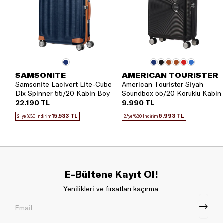
oldukça konfor yaratmaktadır. Kabin boylarında gizli
genişletilebilir özelliği bulunmaktadır. Tüm
boylarında TSA008 Kilit sistemi bulunmaktadır.
SAMSONITE
AMERICAN TOURISTER
Samsonite Lacivert Lite-Cube
American Tourister Siyah
Dlx Spinner 55/20 Kabin Boy
Soundbox 55/20 Körüklü Kabin
Valiz
Boy Valiz
22.190 TL
9.990 TL
15.533 TL
6.993 TL
2.'ye %30 İndirim
2.'ye %30 İndirim
E-Bültene Kayıt Ol!
Yenilikleri ve fırsatları kaçırma.