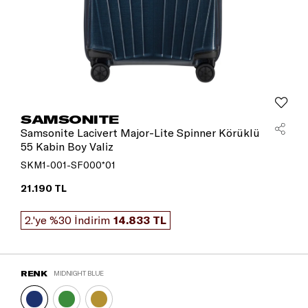
SAMSONITE
Samsonite Lacivert Major-Lite Spinner Körüklü
55 Kabin Boy Valiz
SKM1-001-SF000*01
21.190 TL
2.'ye %30 İndirim
14.833 TL
RENK
MIDNIGHT BLUE