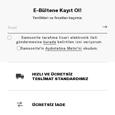
E-Bültene Kayıt Ol!
Yenilikleri ve fırsatları kaçırma.
Samsonite tarafıma ticari elektronik ileti
göndermesine
bu rada
belirtilen izni veriyorum.
Samsonite'in
Aydınlatma Metni'ni
okudum.
HIZLI VE ÜCRETSİZ
TESLİMAT STANDARDIMIZ
ÜCRETSİZ İADE