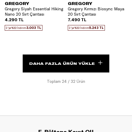
GREGORY
GREGORY
Gregory Siyah Essential Hiking
Gregory Kırmızı Biosync Maya
Nano 20 Sırt Çantası
20 Sırt Çantası
4.290 TL
7.490 TL
3.003 TL
5.243 TL
2.'ye %30 İndirim
2.'ye %30 İndirim
DAHA FAZLA ÜRÜN YÜKLE
Toplam
24
/
32
Ürün
E-Bültene Kayıt Ol!