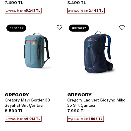
7.490 TL
3.490 TL
5.243 TL
2.443 TL
2.'ye %30 İndirim
2.'ye %30 İndirim
GREGORY
GREGORY
GREGORY
GREGORY
Gregory Mavi Border 30
Gregory Lacivert Biosync Miko
Seyahat Sırt Çantası
25 Sırt Çantası
8.590 TL
7.990 TL
6.013 TL
5.593 TL
2.'ye %30 İndirim
2.'ye %30 İndirim