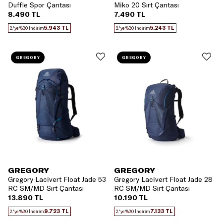
Duffle Spor Çantası
Miko 20 Sırt Çantası
8.490 TL
7.490 TL
5.943 TL
5.243 TL
2.'ye %30 İndirim
2.'ye %30 İndirim
GREGORY
GREGORY
GREGORY
GREGORY
Gregory Lacivert Float Jade 53
Gregory Lacivert Float Jade 28
RC SM/MD Sırt Çantası
RC SM/MD Sırt Çantası
13.890 TL
10.190 TL
9.723 TL
7.133 TL
2.'ye %30 İndirim
2.'ye %30 İndirim