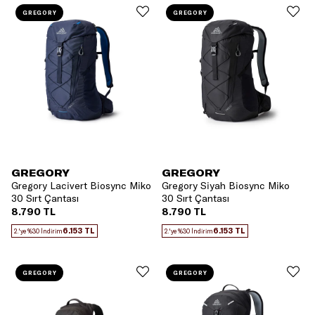
GREGORY
GREGORY
GREGORY
GREGORY
Gregory Lacivert Biosync Miko
Gregory Siyah Biosync Miko
30 Sırt Çantası
30 Sırt Çantası
8.790 TL
8.790 TL
6.153 TL
6.153 TL
2.'ye %30 İndirim
2.'ye %30 İndirim
GREGORY
GREGORY