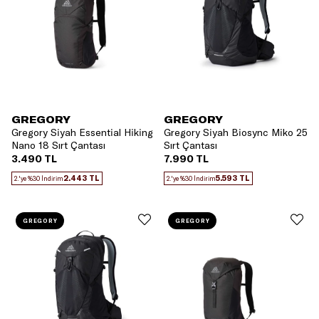
GREGORY
GREGORY
Gregory Siyah Essential Hiking
Gregory Siyah Biosync Miko 25
Nano 18 Sırt Çantası
Sırt Çantası
3.490 TL
7.990 TL
2.443 TL
5.593 TL
2.'ye %30 İndirim
2.'ye %30 İndirim
GREGORY
GREGORY