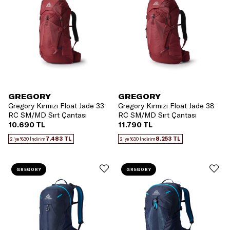
GREGORY
GREGORY
Gregory Kırmızı Float Jade 33
Gregory Kırmızı Float Jade 38
RC SM/MD Sırt Çantası
RC SM/MD Sırt Çantası
10.690 TL
11.790 TL
7.483 TL
8.253 TL
2.'ye %30 İndirim
2.'ye %30 İndirim
GREGORY
GREGORY