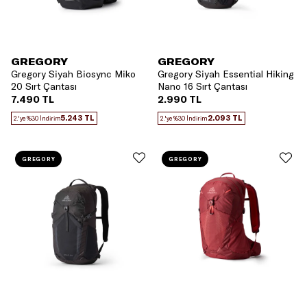
GREGORY
GREGORY
Gregory Siyah Biosync Miko
Gregory Siyah Essential Hiking
20 Sırt Çantası
Nano 16 Sırt Çantası
7.490 TL
2.990 TL
5.243 TL
2.093 TL
2.'ye %30 İndirim
2.'ye %30 İndirim
GREGORY
GREGORY