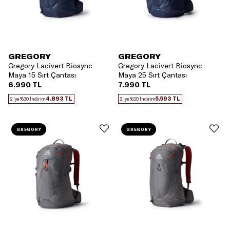
GREGORY
GREGORY
Gregory Lacivert Biosync
Gregory Lacivert Biosync
Maya 15 Sırt Çantası
Maya 25 Sırt Çantası
6.990 TL
7.990 TL
4.893 TL
5.593 TL
2.'ye %30 İndirim
2.'ye %30 İndirim
GREGORY
GREGORY