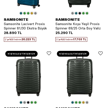
SAMSONITE
SAMSONITE
Samsonite Lacivert Proxis
Samsonite Koyu Yeşil Proxis
Spinner 81/30 Ekstra Büyük
Spinner 69/25 Orta Boy Valiz
Boy Valiz
28.890 TL
25.290 TL
20.223 TL
17.703 TL
2.'ye %30 İndirim
2.'ye %30 İndirim
KİŞİSELLEŞTİRİLEBİLİR
KİŞİSELLEŞTİRİLEBİLİR