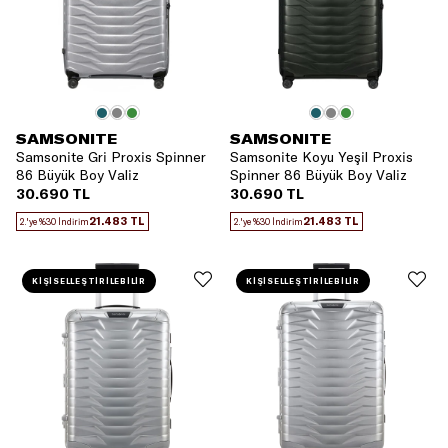
SAMSONITE
SAMSONITE
Samsonite Gri Proxis Spinner
Samsonite Koyu Yeşil Proxis
86 Büyük Boy Valiz
Spinner 86 Büyük Boy Valiz
30.690 TL
30.690 TL
21.483 TL
21.483 TL
2.'ye %30 İndirim
2.'ye %30 İndirim
KİŞİSELLEŞTİRİLEBİLİR
KİŞİSELLEŞTİRİLEBİLİR