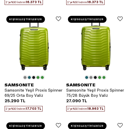
16.373 TL
16.373 TL
2.'ye %30 İndirim
2.'ye %30 İndirim
KİŞİSELLEŞTİRİLEBİLİR
KİŞİSELLEŞTİRİLEBİLİR
SAMSONITE
SAMSONITE
Samsonite Yeşil Proxis Spinner
Samsonite Yeşil Proxis Spinner
69/25 Orta Boy Valiz
75/28 Büyük Boy Valiz
25.290 TL
27.090 TL
17.703 TL
18.963 TL
2.'ye %30 İndirim
2.'ye %30 İndirim
KİŞİSELLEŞTİRİLEBİLİR
KİŞİSELLEŞTİRİLEBİLİR