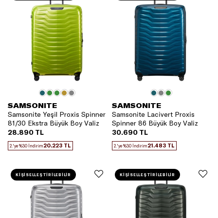
SAMSONITE
SAMSONITE
Samsonite Yeşil Proxis Spinner
Samsonite Lacivert Proxis
81/30 Ekstra Büyük Boy Valiz
Spinner 86 Büyük Boy Valiz
28.890 TL
30.690 TL
20.223 TL
21.483 TL
2.'ye %30 İndirim
2.'ye %30 İndirim
KİŞİSELLEŞTİRİLEBİLİR
KİŞİSELLEŞTİRİLEBİLİR