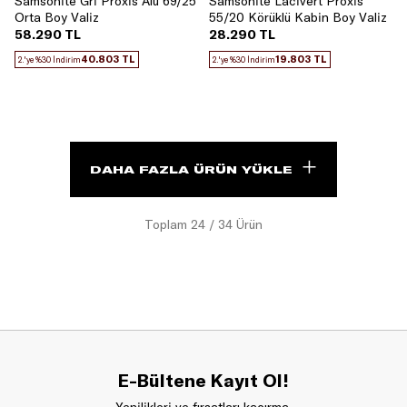
Samsonite Gri Proxis Alu 69/25
Samsonite Lacivert Proxis
Orta Boy Valiz
55/20 Körüklü Kabin Boy Valiz
58.290 TL
28.290 TL
40.803 TL
19.803 TL
2.'ye %30 İndirim
2.'ye %30 İndirim
DAHA FAZLA ÜRÜN YÜKLE
Toplam
24
/
34
Ürün
E-Bültene Kayıt Ol!