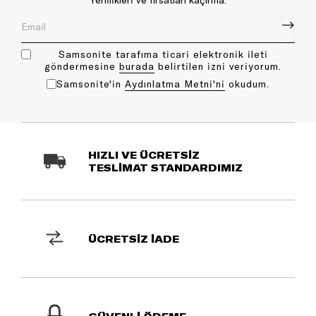
Yenilikleri ve fırsatları kaçırma.
Samsonite tarafıma ticari elektronik ileti
göndermesine
bu rada
belirtilen izni veriyorum.
Samsonite'in
Aydınlatma Metni'ni
okudum.
HIZLI VE ÜCRETSİZ
TESLİMAT STANDARDIMIZ
ÜCRETSİZ İADE