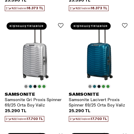
23.390 TL
23.390 TL
16.373 TL
16.373 TL
2.'ye %30 İndirim
2.'ye %30 İndirim
KİŞİSELLEŞTİRİLEBİLİR
KİŞİSELLEŞTİRİLEBİLİR
SAMSONITE
SAMSONITE
Samsonite Gri Proxis Spinner
Samsonite Lacivert Proxis
69/25 Orta Boy Valiz
Spinner 69/25 Orta Boy Valiz
25.290 TL
25.290 TL
17.703 TL
17.703 TL
2.'ye %30 İndirim
2.'ye %30 İndirim