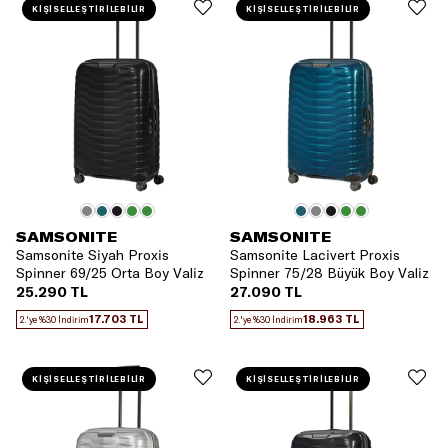
KİŞİSELLEŞTİRİLEBİLİR
KİŞİSELLEŞTİRİLEBİLİR
SAMSONITE
SAMSONITE
Samsonite Siyah Proxis
Samsonite Lacivert Proxis
Spinner 69/25 Orta Boy Valiz
Spinner 75/28 Büyük Boy Valiz
25.290 TL
27.090 TL
17.703 TL
18.963 TL
2.'ye %30 İndirim
2.'ye %30 İndirim
KİŞİSELLEŞTİRİLEBİLİR
KİŞİSELLEŞTİRİLEBİLİR