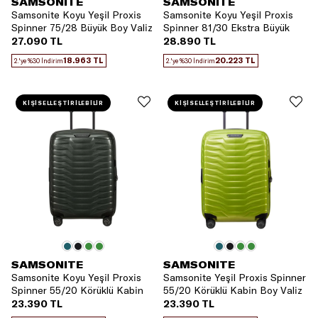
SAMSONITE
SAMSONITE
Samsonite Koyu Yeşil Proxis
Samsonite Koyu Yeşil Proxis
Spinner 75/28 Büyük Boy Valiz
Spinner 81/30 Ekstra Büyük
Boy Valiz
27.090 TL
28.890 TL
18.963 TL
20.223 TL
2.'ye %30 İndirim
2.'ye %30 İndirim
KİŞİSELLEŞTİRİLEBİLİR
KİŞİSELLEŞTİRİLEBİLİR
SAMSONITE
SAMSONITE
Samsonite Koyu Yeşil Proxis
Samsonite Yeşil Proxis Spinner
Spinner 55/20 Körüklü Kabin
55/20 Körüklü Kabin Boy Valiz
Boy Valiz
23.390 TL
23.390 TL