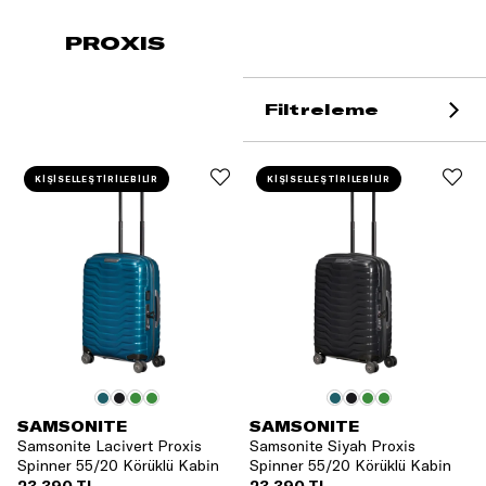
PROXIS
Filtreleme
KİŞİSELLEŞTİRİLEBİLİR
KİŞİSELLEŞTİRİLEBİLİR
SAMSONITE
SAMSONITE
Samsonite Lacivert Proxis
Samsonite Siyah Proxis
Spinner 55/20 Körüklü Kabin
Spinner 55/20 Körüklü Kabin
Boy Valiz
Boy Valiz