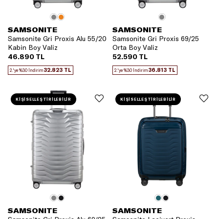
SAMSONITE
SAMSONITE
Samsonite Gri Proxis Alu 55/20
Samsonite Gri Proxis 69/25
Kabin Boy Valiz
Orta Boy Valiz
46.890 TL
52.590 TL
32.823 TL
36.813 TL
2.'ye %30 İndirim
2.'ye %30 İndirim
KİŞİSELLEŞTİRİLEBİLİR
KİŞİSELLEŞTİRİLEBİLİR
SAMSONITE
SAMSONITE