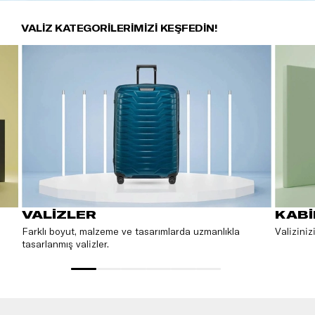
VALIZ KATEGORILERIMIZI KEŞFEDIN!
VALİZLER
KABİ
Farklı boyut, malzeme ve tasarımlarda uzmanlıkla
Valiziniz
tasarlanmış valizler.