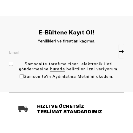
E-Bültene Kayıt Ol!
Yenilikleri ve fırsatları kaçırma.
Samsonite tarafıma ticari elektronik ileti
göndermesine
bu rada
belirtilen izni veriyorum.
Samsonite'in
Aydınlatma Metni'ni
okudum.
HIZLI VE ÜCRETSİZ
TESLİMAT STANDARDIMIZ