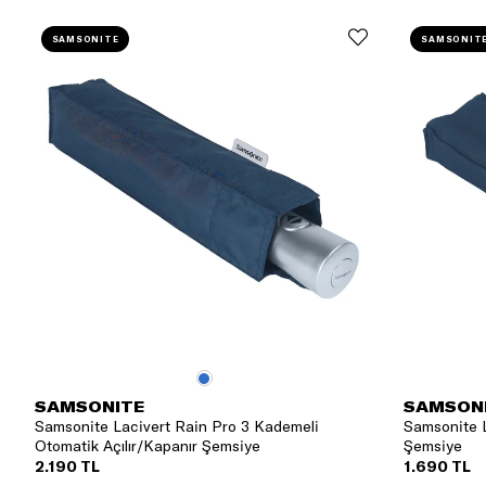
SAMSONITE
SAMSONIT
SAMSONITE
SAMSON
Samsonite Lacivert Rain Pro 3 Kademeli
Samsonite L
Otomatik Açılır/Kapanır Şemsiye
Şemsiye
2.190 TL
1.690 TL