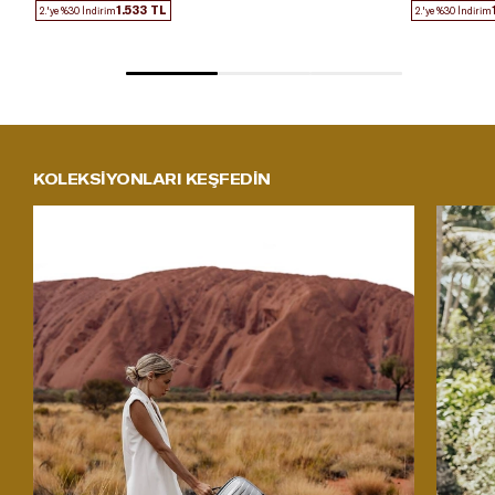
1.533 TL
2.'ye %30 İndirim
2.'ye %30 İndirim
KOLEKSİYONLARI KEŞFEDİN