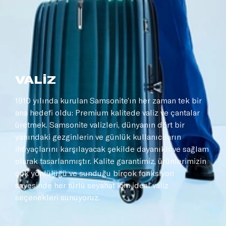
VALİZ
1910 yılında kurulan Samsonite’ın her zaman tek bir
ana hedefi oldu: Premium kalitede valiz ve çantalar
üretmek. Samsonite valizleri, dünyanın dört bir
yanındaki gezginlerin ve günlük kullanıcıların
ihtiyaçlarını karşılayacak şekilde dayanıklı ve sağlam
olarak tasarlanmıştır. Kalite garantimiz, ürünlerimizin
çok yönlülüğü ve sunduğu birçok fonksiyon
sayesinde her türlü seyahat için ideal valiz
seçenekleri sunuyoruz.