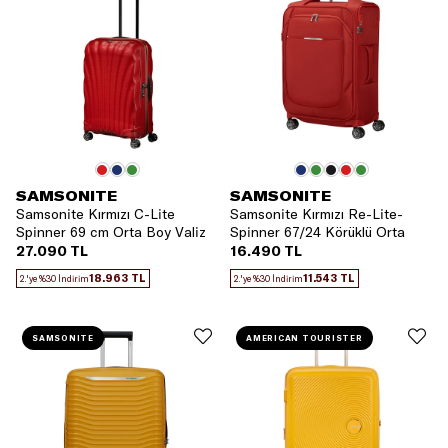
SAMSONITE
SAMSONITE
Samsonite Kırmızı C-Lite
Samsonite Kırmızı Re-Lite-
Spinner 69 cm Orta Boy Valiz
Spinner 67/24 Körüklü Orta
Boy Valiz
27.090 TL
16.490 TL
18.963 TL
11.543 TL
2.'ye %30 İndirim
2.'ye %30 İndirim
SAMSONITE
AMERICAN TOURISTER