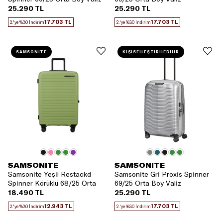
25.290 TL
25.290 TL
17.703 TL
17.703 TL
2.'ye %30 İndirim
2.'ye %30 İndirim
SAMSONITE
KİŞİSELLEŞTİRİLEBİLİR
SAMSONITE
SAMSONITE
Samsonite Yeşil Restackd
Samsonite Gri Proxis Spinner
Spinner Körüklü 68/25 Orta
69/25 Orta Boy Valiz
Boy Valiz
18.490 TL
25.290 TL
12.943 TL
17.703 TL
2.'ye %30 İndirim
2.'ye %30 İndirim