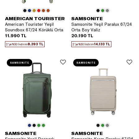
AMERICAN TOURISTER
SAMSONITE
American Tourister Yeşil
Samsonite Yeşil Paralux 67/24
Soundbox 67/24 Körüklü Orta
Orta Boy Valiz
Boy Valiz
11.990 TL
20.190 TL
8.393 TL
14.133 TL
2.'ye %30 İndirim
2.'ye %30 İndirim
SAMSONITE
SAMSONITE
SAMSONITE
SAMSONITE