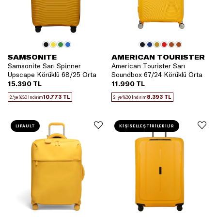
SAMSONITE
AMERICAN TOURISTER
Samsonite Sarı Spinner
American Tourister Sarı
Upscape Körüklü 68/25 Orta
Soundbox 67/24 Körüklü Orta
Boy Valiz
Boy Valiz
15.390 TL
11.990 TL
10.773 TL
8.393 TL
2.'ye %30 İndirim
2.'ye %30 İndirim
LIPAULT
KİŞİSELLEŞTİRİLEBİLİR