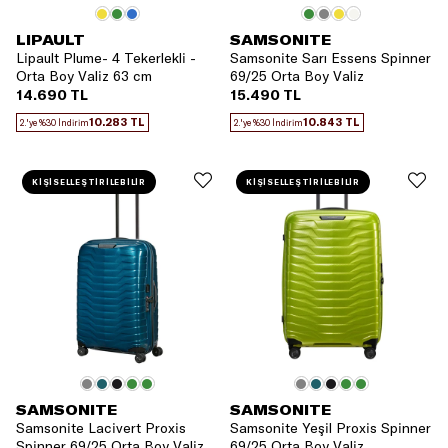
LIPAULT
SAMSONITE
Lipault Plume- 4 Tekerlekli -
Samsonite Sarı Essens Spinner
Orta Boy Valiz 63 cm
69/25 Orta Boy Valiz
14.690 TL
15.490 TL
10.283 TL
10.843 TL
2.'ye %30 İndirim
2.'ye %30 İndirim
KİŞİSELLEŞTİRİLEBİLİR
KİŞİSELLEŞTİRİLEBİLİR
SAMSONITE
SAMSONITE
Samsonite Lacivert Proxis
Samsonite Yeşil Proxis Spinner
Spinner 69/25 Orta Boy Valiz
69/25 Orta Boy Valiz