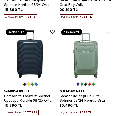
Samsonite Yeşil Respark
Samsonite Krem Paralux 67/24
Spinner Körüklü 67/24 Orta
Orta Boy Valiz
Boy Valiz
15.890 TL
20.190 TL
11.123 TL
14.133 TL
2.'ye %30 İndirim
2.'ye %30 İndirim
SAMSONITE
SAMSONITE
SAMSONITE
SAMSONITE
Samsonite Lacivert Spinner
Samsonite Yeşil Re-Lite-
Upscape Körüklü 68/25 Orta
Spinner 67/24 Körüklü Orta
Boy Valiz
Boy Valiz
15.390 TL
16.490 TL
10.773 TL
11.543 TL
2.'ye %30 İndirim
2.'ye %30 İndirim