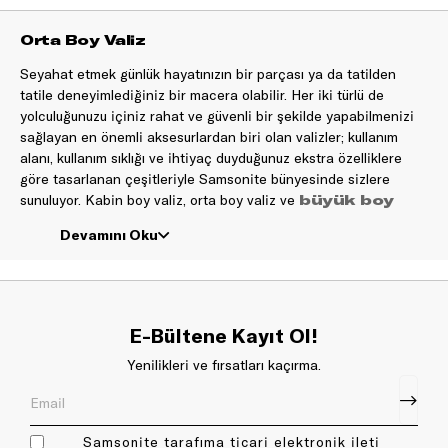
Orta Boy Valiz
Seyahat etmek günlük hayatınızın bir parçası ya da tatilden
tatile deneyimlediğiniz bir macera olabilir. Her iki türlü de
yolculuğunuzu içiniz rahat ve güvenli bir şekilde yapabilmenizi
sağlayan en önemli aksesurlardan biri olan valizler; kullanım
alanı, kullanım sıklığı ve ihtiyaç duyduğunuz ekstra özelliklere
göre tasarlanan çeşitleriyle Samsonite bünyesinde sizlere
sunuluyor. Kabin boy valiz, orta boy valiz ve
büyük boy
seyahat sıklığınız ve yanınıza almak istediğiniz
valizler
Devamını Oku
eşyalarınıza göre size en iyi şekilde eşlik etmek için farklı renk
ve modellerde üretiliyor. Boyut, renk, model ve üretildiği
maddeye göre ihtiyacınıza en uygun valizi seçmek uzun yıllar
rahat ve güvenli seyahatlerin garantisi olabilir.
E-Bültene Kayıt Ol!
İhtiyaçlarınıza En Uygun Olan Valiz Hangisi?
Yenilikleri ve fırsatları kaçırma.
Yanınızda taşımak istediğiniz eşyalar kabin boy için fazla, büyük
boy valizler için de az olabilir. Hem dilediğiniz eşyaları yanınıza
alabildiğiniz hem de kullanımı pratik olan
orta boy valiz
tam da bu ihtiyaca cevap veriyor. Birkaç günden
modelleri
Samsonite tarafıma ticari elektronik ileti