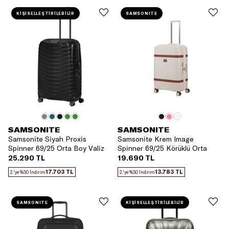
KİŞİSELLEŞTİRİLEBİLİR
SAMSONITE
SAMSONITE
SAMSONITE
Samsonite Siyah Proxis
Samsonite Krem Image
Spinner 69/25 Orta Boy Valiz
Spinner 69/25 Körüklü Orta
Boy Valiz
25.290 TL
19.690 TL
17.703 TL
13.783 TL
2.'ye %30 İndirim
2.'ye %30 İndirim
SAMSONITE
KİŞİSELLEŞTİRİLEBİLİR