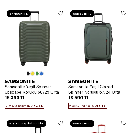
SAMSONITE
SAMSONITE
SAMSONITE
SAMSONITE
Samsonite Yeşil Spinner
Samsonite Yeşil Glazed
Upscape Körüklü 68/25 Orta
Spinner Körüklü 67/24 Orta
Boy Valiz
Boy Valiz
15.390 TL
18.590 TL
10.773 TL
13.013 TL
2.'ye %30 İndirim
2.'ye %30 İndirim
KİŞİSELLEŞTİRİLEBİLİR
SAMSONITE