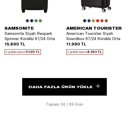
SAMSONITE
AMERICAN TOURISTER
Samsonite Siyah Respark
American Tourister Siyah
Spinner Körüklü 67/24 Orta
Soundbox 67/24 Körüklü Orta
Boy Valiz
Boy Valiz
15.890 TL
11.990 TL
11.123 TL
8.393 TL
2.'ye %30 İndirim
2.'ye %30 İndirim
DAHA FAZLA ÜRÜN YÜKLE
Toplam
24
/
69
Ürün