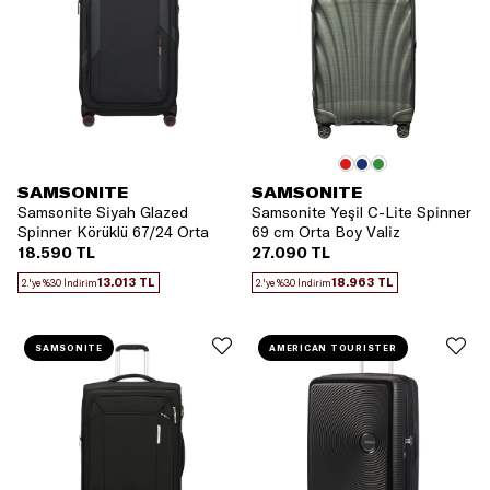
SAMSONITE
SAMSONITE
Samsonite Siyah Glazed
Samsonite Yeşil C-Lite Spinner
Spinner Körüklü 67/24 Orta
69 cm Orta Boy Valiz
Boy Valiz
18.590 TL
27.090 TL
13.013 TL
18.963 TL
2.'ye %30 İndirim
2.'ye %30 İndirim
SAMSONITE
AMERICAN TOURISTER