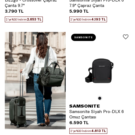
Bız2go - Crossover Çapraz
Samsonite Siyah Pro-DLX 6
Çanta 9.7"
7.9" Çapraz Çanta
3.790 TL
5.990 TL
2.653 TL
4.193 TL
2.'ye %30 İndirim
2.'ye %30 İndirim
SAMSONITE
SAMSONITE
Samsonite Siyah Pro-DLX 6
Omuz Çantası
6.590 TL
4.613 TL
2.'ye %30 İndirim