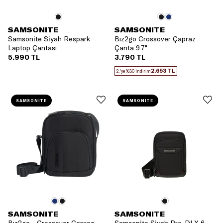
SAMSONITE
SAMSONITE
Samsonite Siyah Respark
Bız2go Crossover Çapraz
Laptop Çantası
Çanta 9.7"
5.990 TL
3.790 TL
2.653 TL
2.'ye %30 İndirim
SAMSONITE
SAMSONITE
SAMSONITE
SAMSONITE