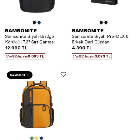
SAMSONITE
SAMSONITE
Samsonite Siyah Biz2go
Samsonite Siyah Pro-DLX 6
Körüklü 17.3" Sırt Çantası
Erkek Deri Cüzdan
12.990 TL
4.390 TL
9.093 TL
3.073 TL
2.'ye %30 İndirim
2.'ye %30 İndirim
SAMSONITE