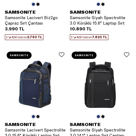
SAMSONITE
SAMSONITE
Samsonite Lacivert Biz2go
Samsonite Siyah Spectrolite
Çapraz Sırt Çantası
3.0 Körüklü 15.6" Laptop Sırt
Çantası
3.990 TL
10.890 TL
2.793 TL
7.623 TL
2.'ye %30 İndirim
2.'ye %30 İndirim
SAMSONITE
SAMSONITE
SAMSONITE
SAMSONITE
Samsonite Lacivert Spectrolite
Samsonite Siyah Spectrolite
3.0 15.6" Körüklü Laptop Sırt
3.0 14.1" Laptop Sırt Çantası