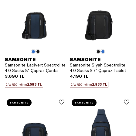
SAMSONITE
SAMSONITE
Samsonite Lacivert Spectrolite
Samsonite Siyah Spectrolite
4.0 Sacks 8" Çapraz Çanta
4.0 Sacks 9.7" Çapraz Tablet
Çantası
3.690 TL
4.190 TL
2.583 TL
2.933 TL
2.'ye %30 İndirim
2.'ye %30 İndirim
SAMSONITE
SAMSONITE