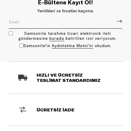
E-Bültene Kayıt Ol!
Yenilikleri ve fırsatları kaçırma.
Samsonite tarafıma ticari elektronik ileti
göndermesine
bu rada
belirtilen izni veriyorum.
Samsonite'in
Aydınlatma Metni'ni
okudum.
HIZLI VE ÜCRETSİZ
TESLİMAT STANDARDIMIZ
ÜCRETSİZ İADE