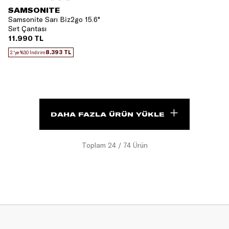
SAMSONITE
Samsonite Sarı Biz2go 15.6"
Sırt Çantası
11.990 TL
8.393 TL
2.'ye %30 İndirim
DAHA FAZLA ÜRÜN YÜKLE
Toplam
24
/
74
Ürün