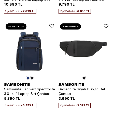
Çantası
10.890 TL
9.790 TL
7.623 TL
6.853 TL
2.'ye %30 İndirim
2.'ye %30 İndirim
SAMSONITE
SAMSONITE
SAMSONITE
SAMSONITE
Samsonite Lacivert Spectrolite
Samsonite Siyah Biz2go Bel
3.0 14.1" Laptop Sırt Çantası
Çantası
9.790 TL
3.690 TL
6.853 TL
2.583 TL
2.'ye %30 İndirim
2.'ye %30 İndirim