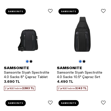
SAMSONITE
SAMSONITE
SAMSONITE
SAMSONITE
Samsonite Siyah Spectrolite
Samsonite Siyah Spectrolite
4.0 Sacks 8" Çapraz Tablet
4.0 Sacks 10.5" Çapraz Sırt
Çantası
Çantası
3.690 TL
4.490 TL
2.583 TL
3.143 TL
2.'ye %30 İndirim
2.'ye %30 İndirim
SAMSONITE
SAMSONITE