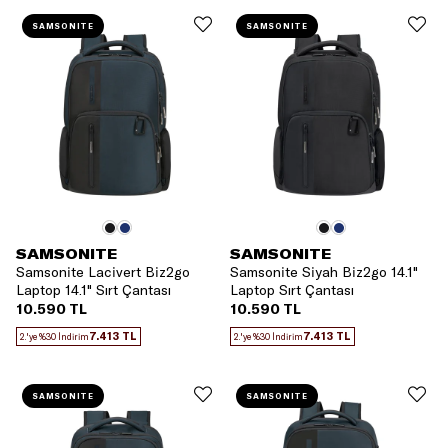
SAMSONITE
SAMSONITE
SAMSONITE
SAMSONITE
Samsonite Lacivert Biz2go
Samsonite Siyah Biz2go 14.1"
Laptop 14.1" Sırt Çantası
Laptop Sırt Çantası
10.590 TL
10.590 TL
7.413 TL
7.413 TL
2.'ye %30 İndirim
2.'ye %30 İndirim
SAMSONITE
SAMSONITE