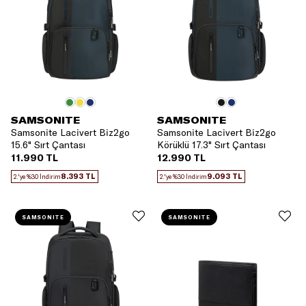
SAMSONITE
SAMSONITE
Samsonite Lacivert Biz2go
Samsonite Lacivert Biz2go
15.6" Sırt Çantası
Körüklü 17.3" Sırt Çantası
11.990 TL
12.990 TL
8.393 TL
9.093 TL
2.'ye %30 İndirim
2.'ye %30 İndirim
SAMSONITE
SAMSONITE