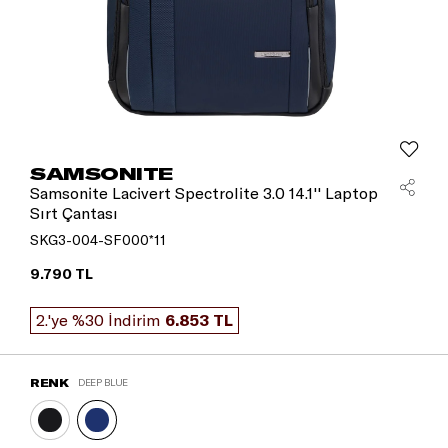
SAMSONITE
Samsonite Lacivert Spectrolite 3.0 14.1'' Laptop
Sırt Çantası
SKG3-004-SF000*11
9.790 TL
2.'ye %30 İndirim
6.853 TL
RENK
DEEP BLUE