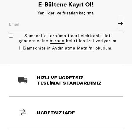
E-Bültene Kayıt Ol!
Yenilikleri ve fırsatları kaçırma.
Samsonite tarafıma ticari elektronik ileti
göndermesine
bu rada
belirtilen izni veriyorum.
Samsonite'in
Aydınlatma Metni'ni
okudum.
HIZLI VE ÜCRETSİZ
TESLİMAT STANDARDIMIZ
ÜCRETSİZ İADE