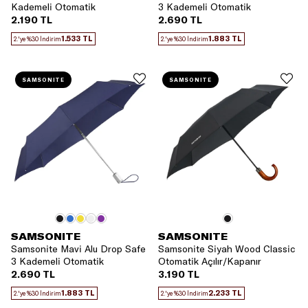
Kademeli Otomatik
3 Kademeli Otomatik
Açılır/Kapanır Şemsiye
Açılır/Kapanır Şemsiye
2.190 TL
2.690 TL
1.533 TL
1.883 TL
2.'ye %30 İndirim
2.'ye %30 İndirim
SAMSONITE
SAMSONITE
SAMSONITE
SAMSONITE
Samsonite Mavi Alu Drop Safe
Samsonite Siyah Wood Classic
3 Kademeli Otomatik
Otomatik Açılır/Kapanır
Açılır/Kapanır Şemsiye
Şemsiye
2.690 TL
3.190 TL
1.883 TL
2.233 TL
2.'ye %30 İndirim
2.'ye %30 İndirim