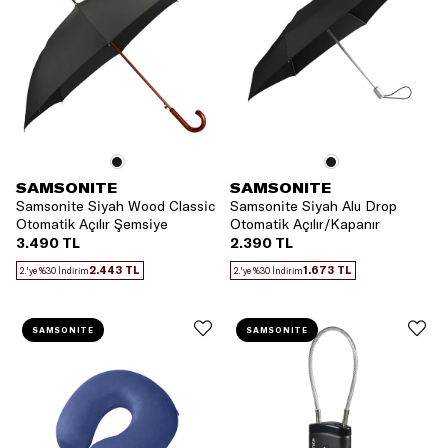
SAMSONITE
SAMSONITE
Samsonite Siyah Wood Classic
Samsonite Siyah Alu Drop
Otomatik Açılır Şemsiye
Otomatik Açılır/Kapanır
Şemsiye
3.490 TL
2.390 TL
2.443 TL
1.673 TL
2.'ye %30 İndirim
2.'ye %30 İndirim
SAMSONITE
SAMSONITE