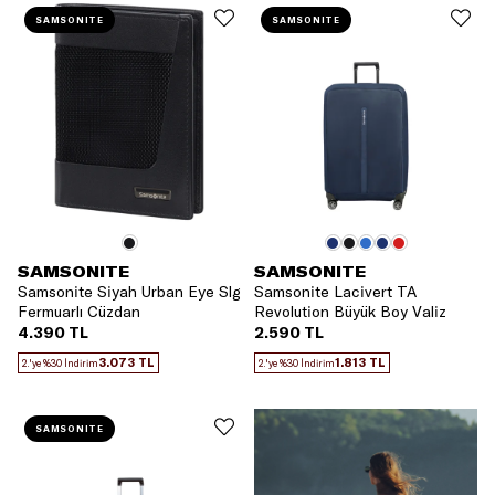
SAMSONITE
SAMSONITE
SAMSONITE
SAMSONITE
Samsonite Siyah Urban Eye Slg
Samsonite Lacivert TA
Fermuarlı Cüzdan
Revolution Büyük Boy Valiz
Kılıfı
4.390 TL
2.590 TL
3.073 TL
1.813 TL
2.'ye %30 İndirim
2.'ye %30 İndirim
SAMSONITE