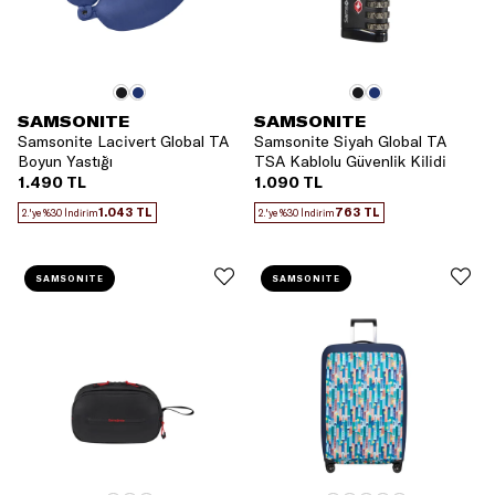
SAMSONITE
SAMSONITE
Samsonite Lacivert Global TA
Samsonite Siyah Global TA
Boyun Yastığı
TSA Kablolu Güvenlik Kilidi
1.490 TL
1.090 TL
1.043 TL
763 TL
2.'ye %30 İndirim
2.'ye %30 İndirim
SAMSONITE
SAMSONITE