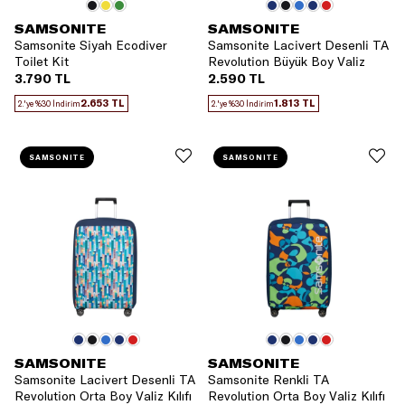
SAMSONITE
SAMSONITE
Samsonite Siyah Ecodiver
Samsonite Lacivert Desenli TA
Toilet Kit
Revolution Büyük Boy Valiz
Kılıfı
3.790 TL
2.590 TL
2.653 TL
1.813 TL
2.'ye %30 İndirim
2.'ye %30 İndirim
SAMSONITE
SAMSONITE
SAMSONITE
SAMSONITE
Samsonite Lacivert Desenli TA
Samsonite Renkli TA
Revolution Orta Boy Valiz Kılıfı
Revolution Orta Boy Valiz Kılıfı