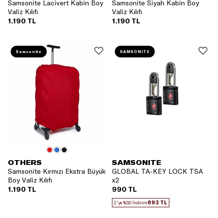
Samsonite Lacivert Kabin Boy
Samsonite Siyah Kabin Boy
Valiz Kılıfı
Valiz Kılıfı
1.190 TL
1.190 TL
Samsonite
SAMSONITE
OTHERS
SAMSONITE
Samsonite Kırmızı Ekstra Büyük
GLOBAL TA-KEY LOCK TSA
Boy Valiz Kılıfı
x2
1.190 TL
990 TL
693 TL
2.'ye %30 İndirim