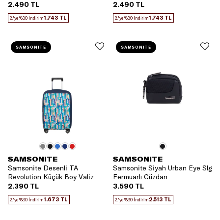
2.490 TL
2.490 TL
1.743 TL
1.743 TL
2.'ye %30 İndirim
2.'ye %30 İndirim
SAMSONITE
SAMSONITE
SAMSONITE
SAMSONITE
Samsonite Desenli TA
Samsonite Siyah Urban Eye Slg
Revolution Küçük Boy Valiz
Fermuarlı Cüzdan
Kılıfı
2.390 TL
3.590 TL
1.673 TL
2.513 TL
2.'ye %30 İndirim
2.'ye %30 İndirim