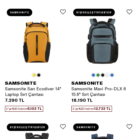
SAMSONITE
KİŞİSELLEŞTİRİLEBİLİR
SAMSONITE
SAMSONITE
Samsonite Sarı Ecodiver 14"
Samsonite Mavi Pro-DLX 6
Laptop Sırt Çantası
15.6" Sırt Çantası
7.290 TL
18.190 TL
5.103 TL
12.733 TL
2.'ye %30 İndirim
2.'ye %30 İndirim
KİŞİSELLEŞTİRİLEBİLİR
SAMSONITE