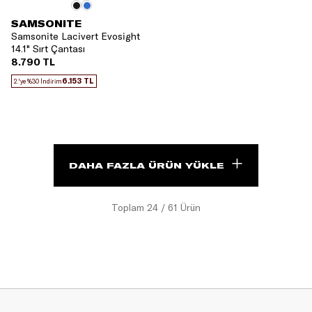
SAMSONITE
Samsonite Lacivert Evosight
14.1" Sırt Çantası
8.790 TL
6.153 TL
2.'ye %30 İndirim
DAHA FAZLA ÜRÜN YÜKLE
Toplam
24
/
61
Ürün