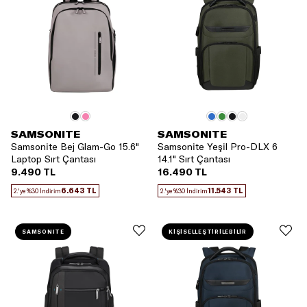
SAMSONITE
SAMSONITE
Samsonite Bej Glam-Go 15.6"
Samsonite Yeşil Pro-DLX 6
Laptop Sırt Çantası
14.1" Sırt Çantası
9.490 TL
16.490 TL
6.643 TL
11.543 TL
2.'ye %30 İndirim
2.'ye %30 İndirim
SAMSONITE
KİŞİSELLEŞTİRİLEBİLİR