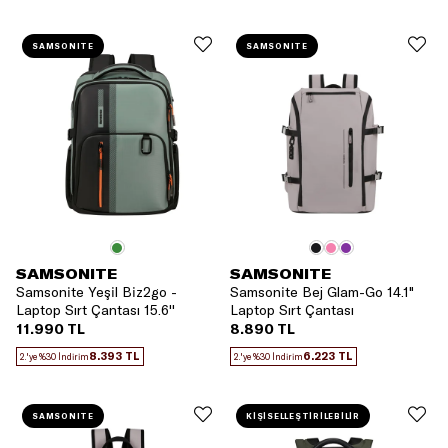
SAMSONITE
SAMSONITE
SAMSONITE
SAMSONITE
Samsonite Yeşil Biz2go -
Samsonite Bej Glam-Go 14.1"
Laptop Sırt Çantası 15.6''
Laptop Sırt Çantası
11.990 TL
8.890 TL
8.393 TL
6.223 TL
2.'ye %30 İndirim
2.'ye %30 İndirim
SAMSONITE
KİŞİSELLEŞTİRİLEBİLİR