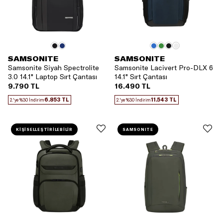
SAMSONITE
SAMSONITE
Samsonite Siyah Spectrolite
Samsonite Lacivert Pro-DLX 6
3.0 14.1" Laptop Sırt Çantası
14.1" Sırt Çantası
9.790 TL
16.490 TL
6.853 TL
11.543 TL
2.'ye %30 İndirim
2.'ye %30 İndirim
KİŞİSELLEŞTİRİLEBİLİR
SAMSONITE