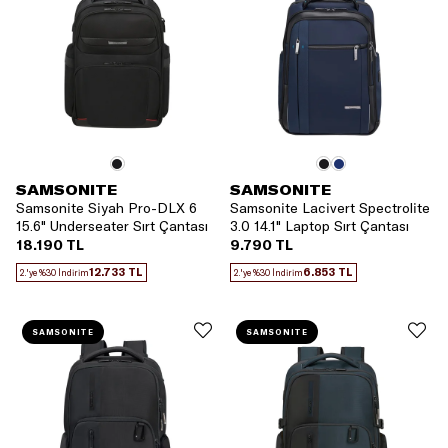
SAMSONITE
SAMSONITE
Samsonite Siyah Pro-DLX 6
Samsonite Lacivert Spectrolite
15.6" Underseater Sırt Çantası
3.0 14.1" Laptop Sırt Çantası
18.190 TL
9.790 TL
12.733 TL
6.853 TL
2.'ye %30 İndirim
2.'ye %30 İndirim
SAMSONITE
SAMSONITE