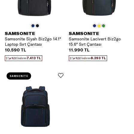
SAMSONITE
SAMSONITE
Samsonite Siyah Biz2go 14.1"
Samsonite Lacivert Biz2go
Laptop Sırt Çantası
15.6" Sırt Çantası
10.590 TL
11.990 TL
7.413 TL
8.393 TL
2.'ye %30 İndirim
2.'ye %30 İndirim
SAMSONITE