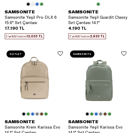
SAMSONITE
SAMSONITE
Samsonite Yeşil Pro-DLX 6
Samsonite Yeşil Guardit Classy
15.6" Sırt Çantası
Sırt Çantası 14.1"
17.190 TL
4.190 TL
12.033 TL
2.933 TL
2.'ye %30 İndirim
2.'ye %30 İndirim
OUTLET
SAMSONITE
SAMSONITE
SAMSONITE
Samsonite Krem Karissa Evo
Samsonite Yeşil Karissa Evo
14.1" Sırt Çantası
14.1" Sırt Çantası