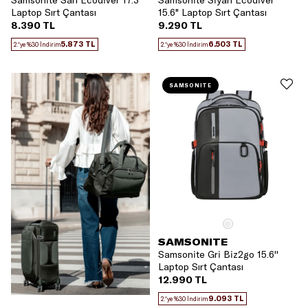
Samsonite Sarı Ecodiver 17.3"
Samsonite Siyah Ecodiver
Laptop Sırt Çantası
15.6" Laptop Sırt Çantası
8.390 TL
9.290 TL
5.873 TL
6.503 TL
2.'ye %30 İndirim
2.'ye %30 İndirim
SAMSONITE
SAMSONITE
Samsonite Gri Biz2go 15.6''
Laptop Sırt Çantası
12.990 TL
9.093 TL
2.'ye %30 İndirim