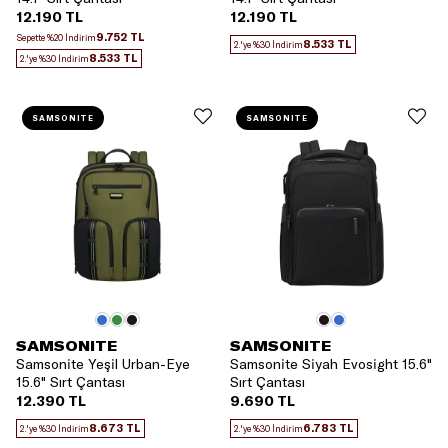
12.190 TL
12.190 TL
9.752 TL
Sepette %20 İndirim
8.533 TL
2.'ye %30 İndirim
8.533 TL
2.'ye %30 İndirim
SAMSONITE
SAMSONITE
SAMSONITE
SAMSONITE
Samsonite Yeşil Urban-Eye
Samsonite Siyah Evosight 15.6"
15.6" Sırt Çantası
Sırt Çantası
12.390 TL
9.690 TL
8.673 TL
6.783 TL
2.'ye %30 İndirim
2.'ye %30 İndirim