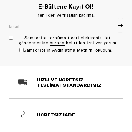
E-Bültene Kayıt Ol!
Yenilikleri ve fırsatları kaçırma.
Samsonite tarafıma ticari elektronik ileti
göndermesine
bu rada
belirtilen izni veriyorum.
Samsonite'in
Aydınlatma Metni'ni
okudum.
HIZLI VE ÜCRETSİZ
TESLİMAT STANDARDIMIZ
ÜCRETSİZ İADE