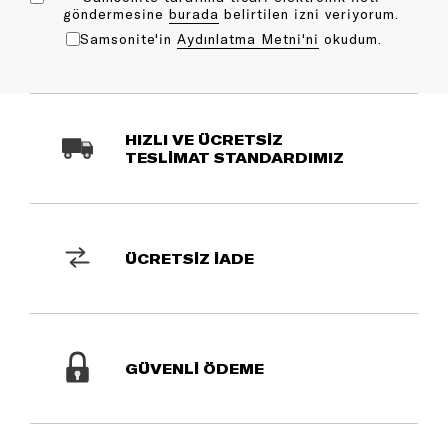
göndermesine
bu rada
belirtilen izni veriyorum.
Samsonite'in
Aydınlatma Metni'ni
okudum.
HIZLI VE ÜCRETSİZ
TESLİMAT STANDARDIMIZ
ÜCRETSİZ İADE
GÜVENLİ ÖDEME