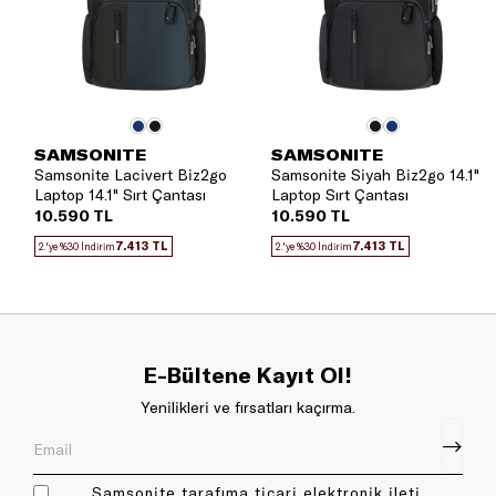
SAMSONITE
SAMSONITE
Samsonite Lacivert Biz2go
Samsonite Siyah Biz2go 14.1"
Laptop 14.1" Sırt Çantası
Laptop Sırt Çantası
10.590 TL
10.590 TL
7.413 TL
7.413 TL
2.'ye %30 İndirim
2.'ye %30 İndirim
E-Bültene Kayıt Ol!
Yenilikleri ve fırsatları kaçırma.
Samsonite tarafıma ticari elektronik ileti