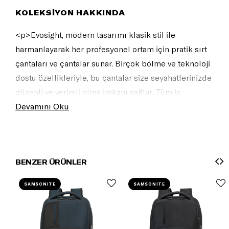
KOLEKSİYON HAKKINDA
<p>Evosight, modern tasarımı klasik stil ile
harmanlayarak her profesyonel ortam için pratik sırt
çantaları ve çantalar sunar. Birçok bölme ve teknoloji
dostu özellikleriyle, bu çantalar size seyahatlerinizde
düzenli ve verimli olma imkanı sağlar. Tüm iş
seyahatlerinizde güvenilir ve basit bir partner.</p>
Devamını Oku
<p><br></p>
BENZER ÜRÜNLER
SAMSONITE
SAMSONITE