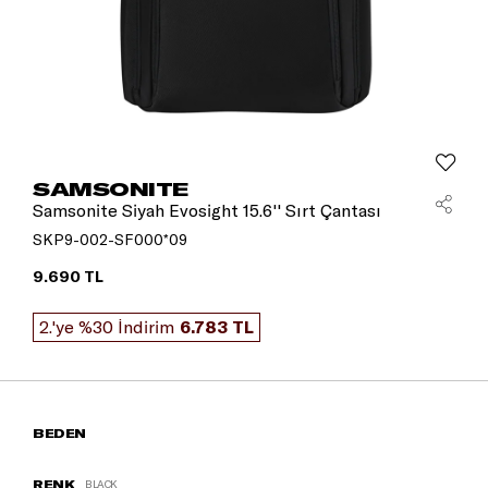
SAMSONITE
Samsonite Siyah Evosight 15.6'' Sırt Çantası
SKP9-002-SF000*09
9.690 TL
2.'ye %30 İndirim
6.783 TL
BEDEN
RENK
BLACK