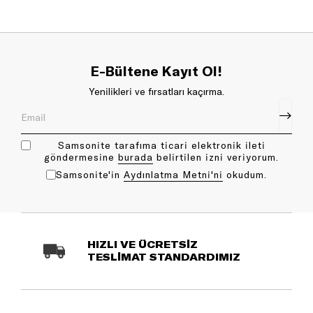
E-Bültene Kayıt Ol!
Yenilikleri ve fırsatları kaçırma.
Samsonite tarafıma ticari elektronik ileti
göndermesine
bu rada
belirtilen izni veriyorum.
Samsonite'in
Aydınlatma Metni'ni
okudum.
HIZLI VE ÜCRETSİZ
TESLİMAT STANDARDIMIZ