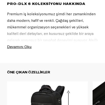
PRO-DLX 6 KOLEKSİYONU HAKKINDA
Premium iş koleksiyonumuz şimdi her zamankinden
daha modern, hafif ve renkli. Çağdaş şekilleri,
mükemmel organizasyon seçenekleri ve yüksek
kaliteli deri detayları, en kusursuz şekilde bir araya
gelerek sorunsuz bir seyahat deneyimi sunuyor. Akıllı
sırt çantalarından şık valizlere ve uyumlu cüzdanlara
Devamını Oku
kadar Pro-DLX 6, eksiksiz ve şık bir iş görünümü için
vazgeçilmeziniz olacak.
ÖNE ÇIKAN ÖZELLİKLER