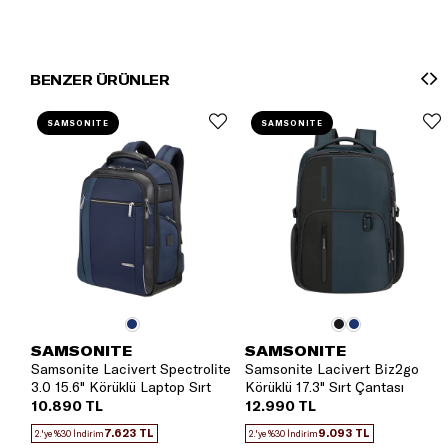
BENZER ÜRÜNLER
SAMSONITE
SAMSONITE
SAMSONITE
SAMSONITE
Samsonite Lacivert Spectrolite
Samsonite Lacivert Biz2go
3.0 15.6" Körüklü Laptop Sırt
Körüklü 17.3" Sırt Çantası
Çantası
10.890 TL
12.990 TL
7.623 TL
9.093 TL
2.'ye %30 İndirim
2.'ye %30 İndirim