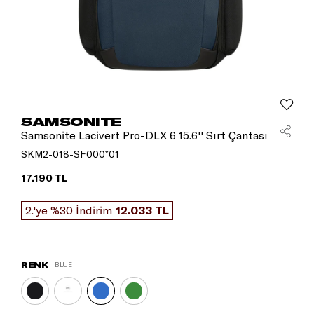
SAMSONITE
Samsonite Lacivert Pro-DLX 6 15.6'' Sırt Çantası
SKM2-018-SF000*01
17.190 TL
2.'ye %30 İndirim
12.033 TL
RENK
BLUE