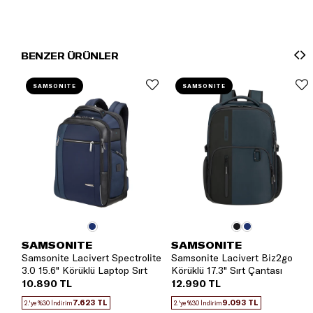
BENZER ÜRÜNLER
SAMSONITE
SAMSONITE
SAMSONITE
SAMSONITE
Samsonite Lacivert Spectrolite
Samsonite Lacivert Biz2go
3.0 15.6" Körüklü Laptop Sırt
Körüklü 17.3" Sırt Çantası
Çantası
10.890 TL
12.990 TL
7.623 TL
9.093 TL
2.'ye %30 İndirim
2.'ye %30 İndirim