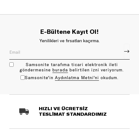
E-Bültene Kayıt Ol!
Yenilikleri ve fırsatları kaçırma.
Samsonite tarafıma ticari elektronik ileti
göndermesine
bu rada
belirtilen izni veriyorum.
Samsonite'in
Aydınlatma Metni'ni
okudum.
HIZLI VE ÜCRETSİZ
TESLİMAT STANDARDIMIZ