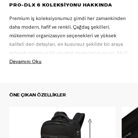
PRO-DLX 6 KOLEKSİYONU HAKKINDA
Premium iş koleksiyonumuz şimdi her zamankinden
daha modern, hafif ve renkli. Çağdaş şekilleri,
mükemmel organizasyon seçenekleri ve yüksek
kaliteli deri detayları, en kusursuz şekilde bir araya
gelerek sorunsuz bir seyahat deneyimi sunuyor. Akıllı
sırt çantalarından şık valizlere ve uyumlu cüzdanlara
Devamını Oku
kadar Pro-DLX 6, eksiksiz ve şık bir iş görünümü için
vazgeçilmeziniz olacak.
ÖNE ÇIKAN ÖZELLİKLER