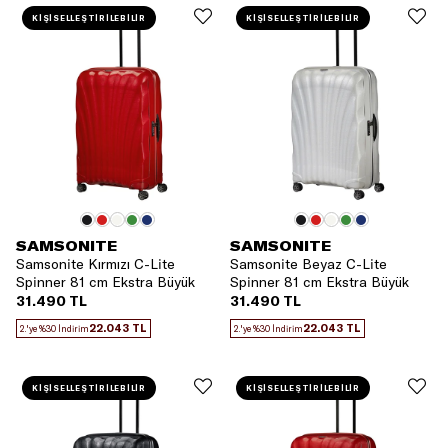
KİŞİSELLEŞTİRİLEBİLİR
KİŞİSELLEŞTİRİLEBİLİR
SAMSONITE
SAMSONITE
Samsonite Kırmızı C-Lite
Samsonite Beyaz C-Lite
Spinner 81 cm Ekstra Büyük
Spinner 81 cm Ekstra Büyük
Boy Valiz
Boy Valiz
31.490 TL
31.490 TL
22.043 TL
22.043 TL
2.'ye %30 İndirim
2.'ye %30 İndirim
KİŞİSELLEŞTİRİLEBİLİR
KİŞİSELLEŞTİRİLEBİLİR