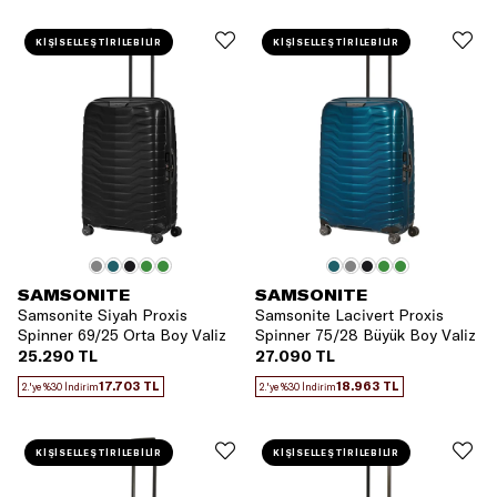
KİŞİSELLEŞTİRİLEBİLİR
KİŞİSELLEŞTİRİLEBİLİR
SAMSONITE
SAMSONITE
Samsonite Siyah Proxis
Samsonite Lacivert Proxis
Spinner 69/25 Orta Boy Valiz
Spinner 75/28 Büyük Boy Valiz
25.290 TL
27.090 TL
17.703 TL
18.963 TL
2.'ye %30 İndirim
2.'ye %30 İndirim
KİŞİSELLEŞTİRİLEBİLİR
KİŞİSELLEŞTİRİLEBİLİR