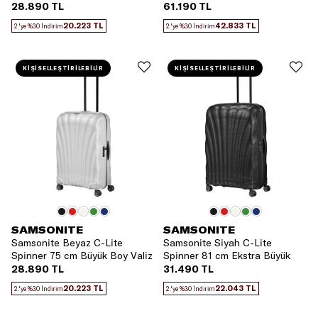
28.890 TL
61.190 TL
20.223 TL
42.833 TL
2.'ye %30 İndirim
2.'ye %30 İndirim
KİŞİSELLEŞTİRİLEBİLİR
KİŞİSELLEŞTİRİLEBİLİR
SAMSONITE
SAMSONITE
Samsonite Beyaz C-Lite
Samsonite Siyah C-Lite
Spinner 75 cm Büyük Boy Valiz
Spinner 81 cm Ekstra Büyük
Boy Valiz
28.890 TL
31.490 TL
20.223 TL
22.043 TL
2.'ye %30 İndirim
2.'ye %30 İndirim