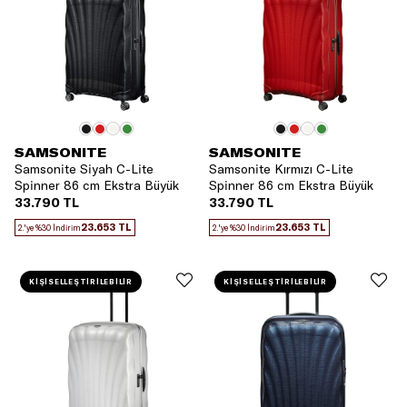
SAMSONITE
SAMSONITE
Samsonite Siyah C-Lite
Samsonite Kırmızı C-Lite
Spinner 86 cm Ekstra Büyük
Spinner 86 cm Ekstra Büyük
Boy Valiz
Boy Valiz
33.790 TL
33.790 TL
23.653 TL
23.653 TL
2.'ye %30 İndirim
2.'ye %30 İndirim
KİŞİSELLEŞTİRİLEBİLİR
KİŞİSELLEŞTİRİLEBİLİR