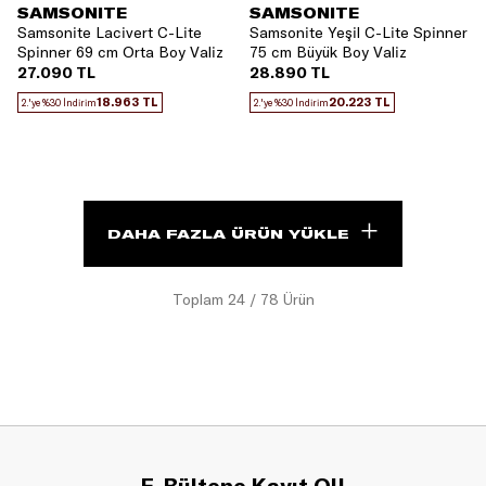
SAMSONITE
SAMSONITE
Samsonite Lacivert C-Lite
Samsonite Yeşil C-Lite Spinner
Spinner 69 cm Orta Boy Valiz
75 cm Büyük Boy Valiz
27.090 TL
28.890 TL
18.963 TL
20.223 TL
2.'ye %30 İndirim
2.'ye %30 İndirim
DAHA FAZLA ÜRÜN YÜKLE
Toplam
24
/
78
Ürün
E-Bültene Kayıt Ol!