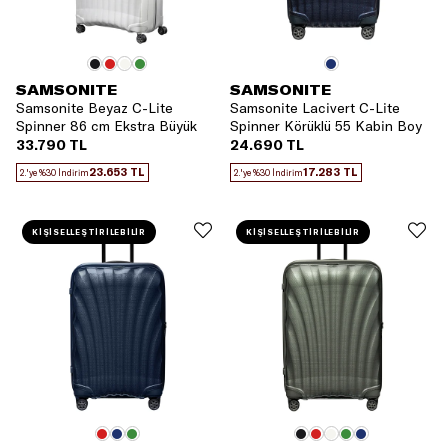
SAMSONITE
SAMSONITE
Samsonite Beyaz C-Lite
Samsonite Lacivert C-Lite
Spinner 86 cm Ekstra Büyük
Spinner Körüklü 55 Kabin Boy
Boy Valiz
Valiz
33.790 TL
24.690 TL
23.653 TL
17.283 TL
2.'ye %30 İndirim
2.'ye %30 İndirim
KİŞİSELLEŞTİRİLEBİLİR
KİŞİSELLEŞTİRİLEBİLİR