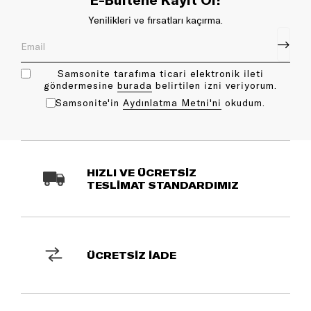
Yenilikleri ve fırsatları kaçırma.
Samsonite tarafıma ticari elektronik ileti
göndermesine
bu rada
belirtilen izni veriyorum.
Samsonite'in
Aydınlatma Metni'ni
okudum.
HIZLI VE ÜCRETSİZ
TESLİMAT STANDARDIMIZ
ÜCRETSİZ İADE