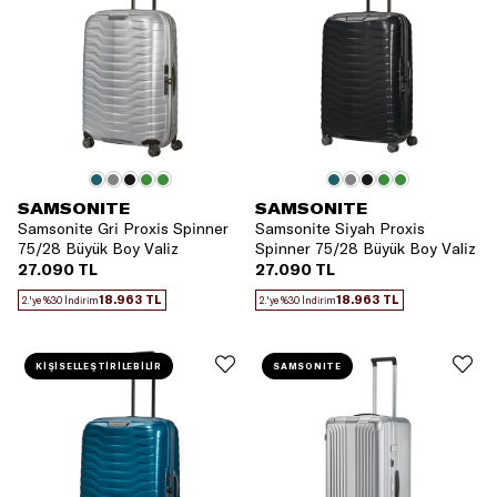
SAMSONITE
SAMSONITE
Samsonite Gri Proxis Spinner
Samsonite Siyah Proxis
75/28 Büyük Boy Valiz
Spinner 75/28 Büyük Boy Valiz
27.090 TL
27.090 TL
18.963 TL
18.963 TL
2.'ye %30 İndirim
2.'ye %30 İndirim
KİŞİSELLEŞTİRİLEBİLİR
SAMSONITE