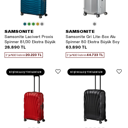
SAMSONITE
SAMSONITE
Samsonite Lacivert Proxis
Samsonite Gri Lite-Box Alu
Spinner 81/30 Ekstra Büyük
Spinner 80 Ekstra Büyük Boy
Boy Valiz
Valiz
28.890 TL
63.890 TL
20.223 TL
44.723 TL
2.'ye %30 İndirim
2.'ye %30 İndirim
KİŞİSELLEŞTİRİLEBİLİR
KİŞİSELLEŞTİRİLEBİLİR