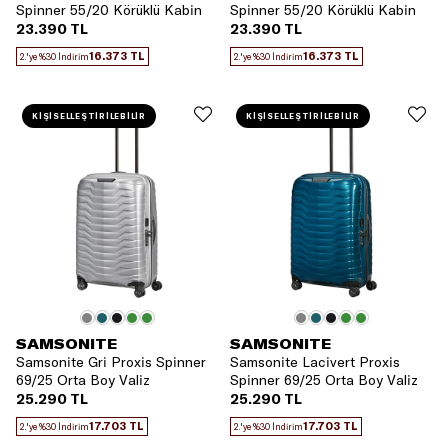
Spinner 55/20 Körüklü Kabin
Spinner 55/20 Körüklü Kabin
Boy Valiz
Boy Valiz
23.390 TL
23.390 TL
16.373 TL
16.373 TL
2.'ye %30 İndirim
2.'ye %30 İndirim
KİŞİSELLEŞTİRİLEBİLİR
KİŞİSELLEŞTİRİLEBİLİR
SAMSONITE
SAMSONITE
Samsonite Gri Proxis Spinner
Samsonite Lacivert Proxis
69/25 Orta Boy Valiz
Spinner 69/25 Orta Boy Valiz
25.290 TL
25.290 TL
17.703 TL
17.703 TL
2.'ye %30 İndirim
2.'ye %30 İndirim