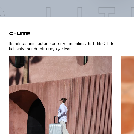
C-LIT
C-LITE
İkonik tasarım, üstün konfor ve inanılmaz hafiflik C-Lite
koleksiyonunda bir araya geliyor.