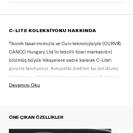
C-LITE KOLEKSİYONU HAKKINDA
"İkonik tasarımımızla ve Curv teknolojisiyle (CURV®,
CANCO Hungary Ltd.'in tescilli ticari markasıdır)
örülmüş büyük hikayelere sadık kalarak C-Lite'ı
gururla tanıtıyoruz. Avrupa'da üretilen bu üst düzey
koleksiyon, çift tekerlekleri ve uzatılmış çift çekme
kolu sayesinde artık çok daha akıcı bir seyahat
Devamını Oku
deneyimi sunuyor. İnanılmaz hafifliği ve mükemmel
konforu, yolculuğunuzu daha da keyifli kılacak.
Havayolunuzun XL valizler için boyut ve ağırlık
ÖNE ÇIKAN ÖZELLİKLER
kısıtlamaları olabilir. Check-in'de ek bagaj ücretiyle
karşılaşmamak için uçuştan önce lütfen kontrol edin.