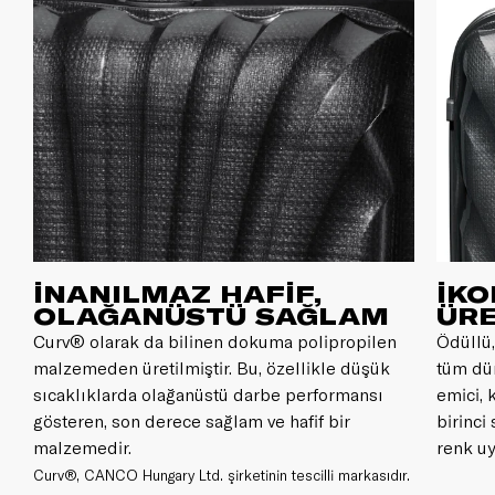
İNANILMAZ HAFİF,
İKO
OLAĞANÜSTÜ SAĞLAM
ÜRE
Curv® olarak da bilinen dokuma polipropilen
Ödüllü,
malzemeden üretilmiştir. Bu, özellikle düşük
tüm dü
sıcaklıklarda olağanüstü darbe performansı
emici, 
gösteren, son derece sağlam ve hafif bir
birinci
malzemedir.
renk uy
Curv®, CANCO Hungary Ltd. şirketinin tescilli markasıdır.