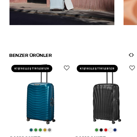
BENZER ÜRÜNLER
KİŞİSELLEŞTİRİLEBİLİR
KİŞİSELLEŞTİRİLEBİLİR