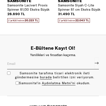
SAMSONITE
SAMSONITE
Samsonite Lacivert Proxis
Samsonite Siyah C-Lite
Spinner 81/30 Ekstra Büyük
Spinner 81 cm Ekstra Büyük
Boy Valiz
Boy Valiz
28.890 TL
31.490 TL
20.223 TL
22.043 TL
2.'ye %30 İndirim
2.'ye %30 İndirim
E-Bültene Kayıt Ol!
Yenilikleri ve fırsatları kaçırma.
Samsonite tarafıma ticari elektronik ileti
göndermesine
bu rada
belirtilen izni veriyorum.
Samsonite'in
Aydınlatma Metni'ni
okudum.