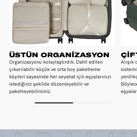
ÜSTÜN ORGANİZASYON
ÇİF
Organizasyonu kolaylaştırdık. Dahil edilen
Alışık 
çıkarılabilir küçük ve orta boy paketleme
sistemi
küpleri sayesinde her seyahat için eşyalarınızı
yenilik
istediğiniz şekilde düzenleyebilir ve
Böylece
paketleyebilirsiniz.
eşyalar