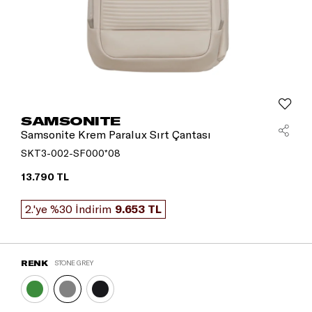
SAMSONITE
Samsonite Krem Paralux Sırt Çantası
SKT3-002-SF000*08
13.790 TL
2.'ye %30 İndirim
9.653 TL
RENK
STONE GREY