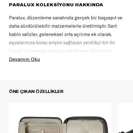
PARALUX KOLEKSİYONU HAKKINDA
Paralux, düzenleme sanatında gerçek bir başyapıt ve
daha sürdürülebilir malzemelerle üretilmiştir. Sert
kabin valizler, geleneksel orta açılıma ek olarak,
eşyalarınıza kolay erişim sağlayan yenilikçi bir ön
kapak ve yanında sunulan paketleme küpleriyle
donatılmıştır. Çantalar ve duffle modelleri ise her
Devamını Oku
seyahatiniz için düzeninizi kişiselleştirmenize olanak
tanıyan özenli, sofistike detaylar ve bölmelerle
tasarlanmıştır. Mükemmelleştirilmiş bir paketleme
ÖNE ÇIKAN ÖZELLİKLER
deneyimi ile Paralux'u sunuyoruz.