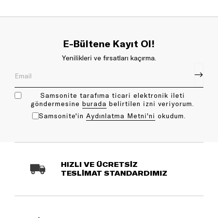
E-Bültene Kayıt Ol!
Yenilikleri ve fırsatları kaçırma.
Samsonite tarafıma ticari elektronik ileti
göndermesine
bu rada
belirtilen izni veriyorum.
Samsonite'in
Aydınlatma Metni'ni
okudum.
HIZLI VE ÜCRETSİZ
TESLİMAT STANDARDIMIZ