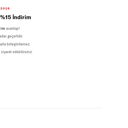
2.2026
 %15 İndirim
rim
avantajı!
adar geçerlidir.
la birleştirilemez.
iyaret edebilirsiniz.