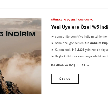
SÜREKLI GEÇERLI KAMPANYA
Yeni Üyelere Özel %5 İnd
► samsonite.com.tr'ye iletişim izinlerine 
► Sana özel gönderilen
%5 indirim ku
► Kupon kodu
HELLO5
yalnızca ilk alışve
► Başka indirim ve kampanyalarla birleşti
KAMPANYA KOŞULLARI
ÜYE OL