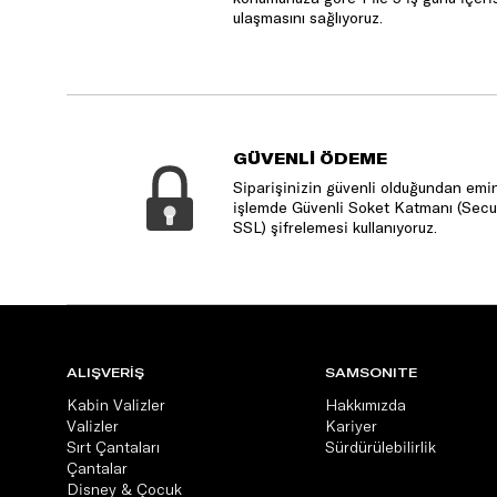
ulaşmasını sağlıyoruz.
GÜVENLİ ÖDEME
Siparişinizin güvenli olduğundan emin
işlemde Güvenli Soket Katmanı (Secu
SSL) şifrelemesi kullanıyoruz.
ALIŞVERİŞ
SAMSONITE
Kabin Valizler
Hakkımızda
Valizler
Kariyer
Sırt Çantaları
Sürdürülebilirlik
Çantalar
Disney & Çocuk