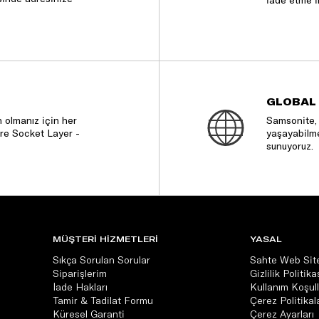
iade etme i
GLOBAL
 olmanız için her
Samsonite, 
re Socket Layer -
yaşayabilme
sunuyoruz.
MÜŞTERİ HİZMETLERİ
YASAL
Sıkça Sorulan Sorular
Sahte Web Site
Siparişlerim
Gizlilik Politika
İade Hakları
Kullanım Koşull
Tamir & Tadilat Formu
Çerez Politikala
Küresel Garanti
Çerez Ayarları