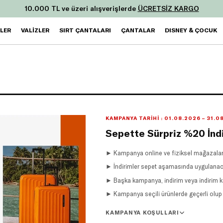
10.000 TL ve üzeri alışverişlerde
ÜCRETSİZ KARGO
ZLER
VALİZLER
SIRT ÇANTALARI
ÇANTALAR
DISNEY & ÇOCUK
KAMPANYA TARIHI : 01.08.2026 – 31.0
Sepette Sürpriz %20 İnd
► Kampanya online ve fiziksel mağazaları
► İndirimler sepet aşamasında uygulanaca
► Başka kampanya, indirim veya indirim k
► Kampanya seçili ürünlerde geçerli olup st
KAMPANYA KOŞULLARI