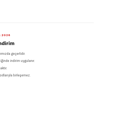
8.2026
ndirim
mızda geçerlidir.
inde indirim uygulanır.
ktır.
odlarıyla birleşemez.