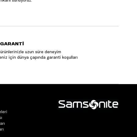
mkanı sunuyoruz.
 GARANTİ
ürünlerinizle uzun süre deneyim
niz için dünya çapında garanti koşulları
leri
sı
arı
rı