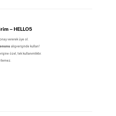
irim – HELLO5
onay vererek üye ol.
ponunu
alışverişinde kullan!
rişine özel, tek kullanımlıktır.
rilemez.