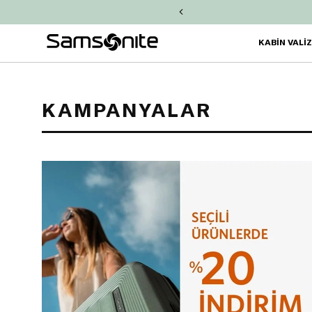
işinize
2.000 TL Chip-Para!
KABİN VALİ
KAMPANYALAR