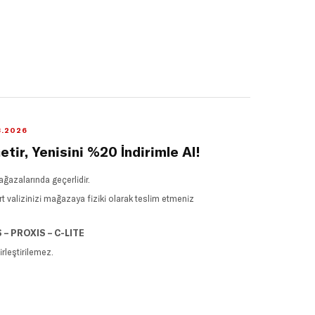
8.2026
etir, Yenisini %20 İndirimle Al!
azalarında geçerlidir.
valizinizi mağazaya fiziki olarak teslim etmeniz
 – PROXIS – C-LITE
rleştirilemez.