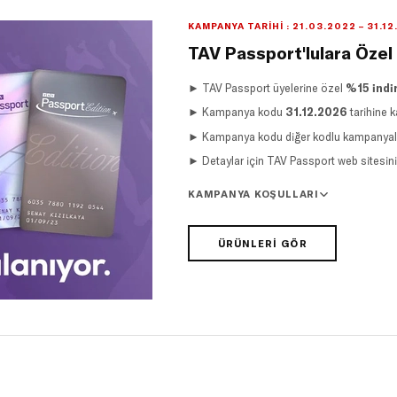
KAMPANYA TARIHI : 21.03.2022 – 31.1
TAV Passport'lulara Özel
► TAV Passport üyelerine özel
%15 indi
► Kampanya kodu
31.12.2026
tarihine k
► Kampanya kodu diğer kodlu kampanyalar
► Detaylar için TAV Passport web sitesini z
KAMPANYA KOŞULLARI
ÜRÜNLERI GÖR