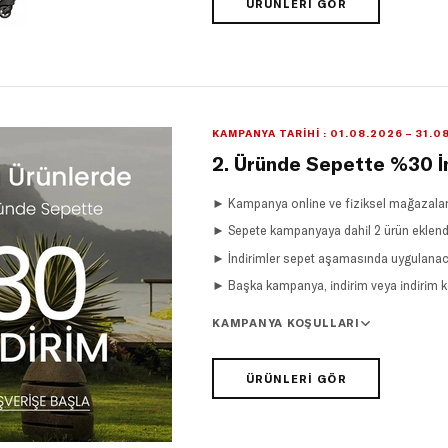
ÜRÜNLERI GÖR
KAMPANYA TARIHI : 01.08.2026 – 31.0
2. Üründe Sepette %30 İ
► Kampanya online ve fiziksel mağazaları
► Sepete kampanyaya dahil 2 ürün eklendiğ
► İndirimler sepet aşamasında uygulanaca
► Başka kampanya, indirim veya indirim k
KAMPANYA KOŞULLARI
ÜRÜNLERI GÖR