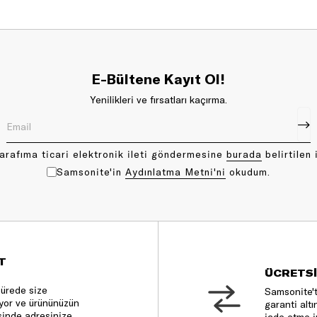
E-Bültene Kayıt Ol!
Yenilikleri ve fırsatları kaçırma.
arafıma ticari elektronik ileti göndermesine
bu rada
belirtilen 
Samsonite'in
Aydınlatma Metni'ni
okudum.
T
ÜCRETSİ
sürede size
Samsonite't
nıyor ve ürününüzün
garanti altı
sinde adresinize