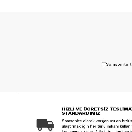
Samsonite t
HIZLI VE ÜCRETSİZ TESLİMA
STANDARDIMIZ
Samsonite olarak kargonuzu en hızlı 
ulaştırmak için her türlü imkanı kulla
konumunuza göre 1 ile 5 iş günü içeri