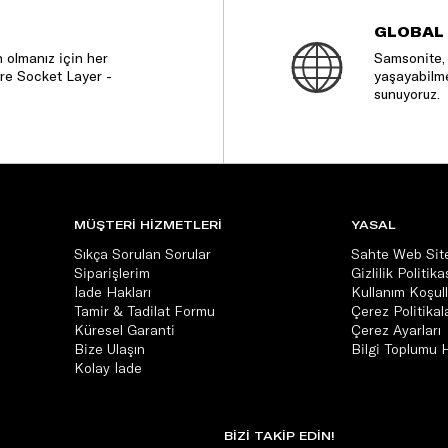
GLOBAL
 olmanız için her
Samsonite, 
re Socket Layer -
yaşayabilme
sunuyoruz.
MÜŞTERİ HİZMETLERİ
YASAL
Sıkça Sorulan Sorular
Sahte Web Site
Siparişlerim
Gizlilik Politika
İade Hakları
Kullanım Koşull
Tamir & Tadilat Formu
Çerez Politikala
Küresel Garanti
Çerez Ayarları
Bize Ulaşın
Bilgi Toplumu 
Kolay İade
BİZİ TAKİP EDİN!