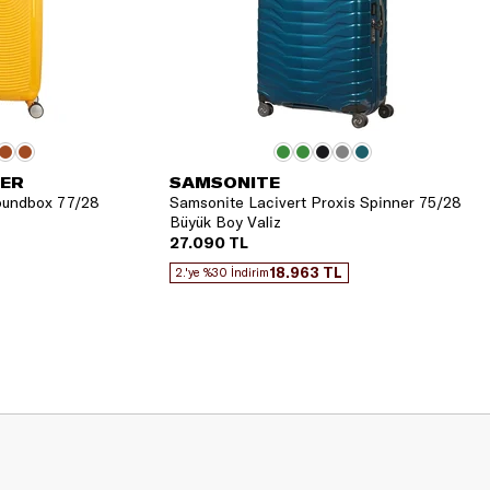
TER
SAMSONITE
Soundbox 77/28
Samsonite Lacivert Proxis Spinner 75/28
Büyük Boy Valiz
27.090 TL
18.963 TL
2.'ye %30 İndirim