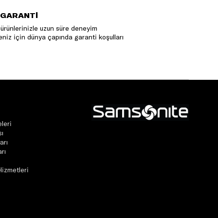
 GARANTİ
ürünlerinizle uzun süre deneyim
niz için dünya çapında garanti koşulları
leri
sı
arı
rı
Hizmetleri