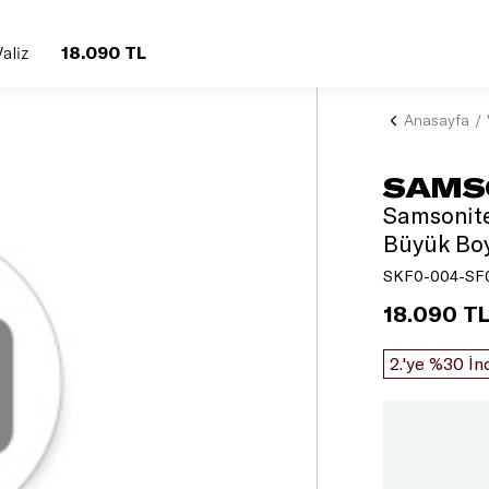
18.090 TL
aliz
Anasayfa
SAMS
Samsonite
Büyük Boy
SKF0-004-SF
18.090 T
2.'ye %30 İn