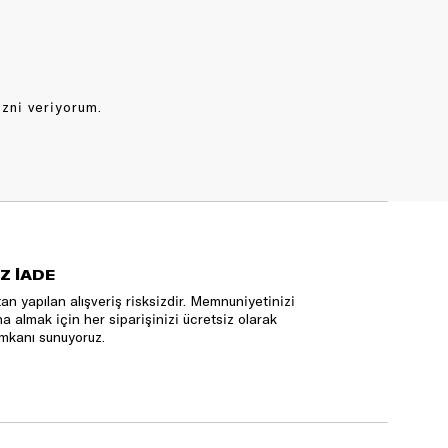
izni veriyorum.
Z İADE
an yapılan alışveriş risksizdir. Memnuniyetinizi
na almak için her siparişinizi ücretsiz olarak
mkanı sunuyoruz.