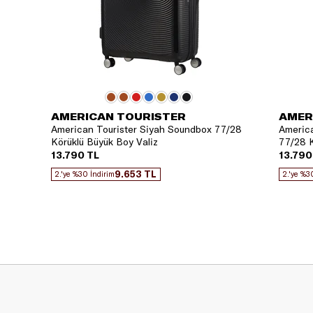
AMERICAN TOURISTER
AMER
American Tourister Siyah Soundbox 77/28
America
Körüklü Büyük Boy Valiz
77/28 K
13.790 TL
13.790
9.653 TL
2.'ye %30 İndirim
2.'ye %3