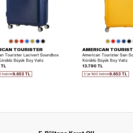
ICAN TOURISTER
AMERICAN TOURIS
n Tourister Lacivert Soundbox
American Tourister Sarı 
örüklü Büyük Boy Valiz
Körüklü Büyük Boy Valiz
 TL
13.790 TL
9.653 TL
9.653 TL
0 İndirim
2.'ye %30 İndirim