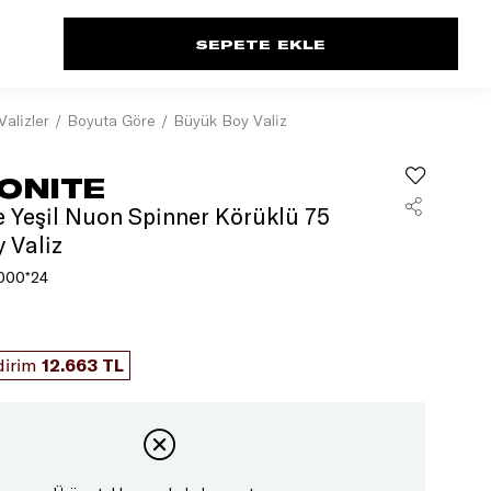
Valizler
Boyuta Göre
Büyük Boy Valiz
ONITE
 Yeşil Nuon Spinner Körüklü 75
 Valiz
000*24
L
dirim
12.663 TL