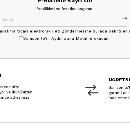
E-Bültene Kayıt Ol!
Yenilikleri ve fırsatları kaçırma.
arafıma ticari elektronik ileti göndermesine
bu rada
belirtilen 
Samsonite'in
Aydınlatma Metni'ni
okudum.
T
ÜCRETSİ
sürede size
Samsonite't
nıyor ve ürününüzün
garanti altı
sinde adresinize
iade etme i