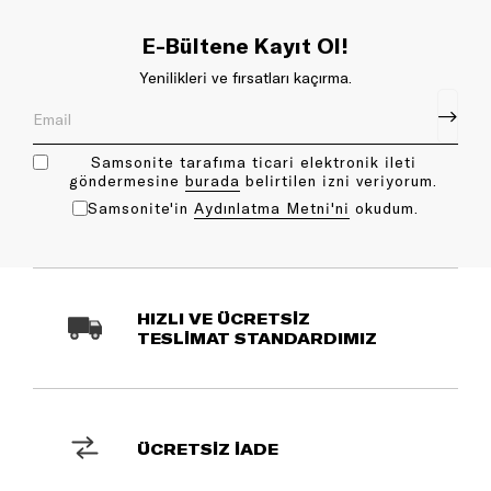
E-Bültene Kayıt Ol!
Yenilikleri ve fırsatları kaçırma.
Samsonite tarafıma ticari elektronik ileti
göndermesine
bu rada
belirtilen izni veriyorum.
Samsonite'in
Aydınlatma Metni'ni
okudum.
HIZLI VE ÜCRETSİZ
TESLİMAT STANDARDIMIZ
ÜCRETSİZ İADE