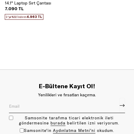
14.1" Laptop Sırt Çantası
7.090 TL
4.963 TL
2.'ye %30 İndirim
E-Bültene Kayıt Ol!
Yenilikleri ve fırsatları kaçırma.
Samsonite tarafıma ticari elektronik ileti
göndermesine
bu rada
belirtilen izni veriyorum.
Samsonite'in
Aydınlatma Metni'ni
okudum.