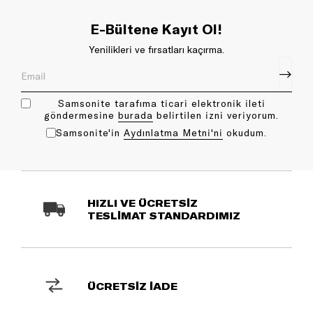
E-Bültene Kayıt Ol!
Yenilikleri ve fırsatları kaçırma.
Samsonite tarafıma ticari elektronik ileti
göndermesine
bu rada
belirtilen izni veriyorum.
Samsonite'in
Aydınlatma Metni'ni
okudum.
HIZLI VE ÜCRETSİZ
TESLİMAT STANDARDIMIZ
ÜCRETSİZ İADE