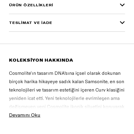
ÜRÜN ÖZELLIKLERI
TESLİMAT VE İADE
KOLEKSİYON HAKKINDA
Cosmolite’ın tasarım DNA'sına içsel olarak dokunan
birçok harika hikayeye sadık kalan Samsonite, en son
teknolojileri ve tasarım estetiğini içeren Curv klasiğini
yeniden icat etti. Yeni teknolojilerle evrimleşen ama
değişmeyen yeni Cosmolite ikonik siluetini koruyarak
şimdi daha zarif üstelik çok daha hafif! Tüm bu
Devamını Oku
inovatif yenilikler, güncel ve trend moda renk paleti
ile birlikte bir uyum içerisinde eşleşiyor! <br/><br/>