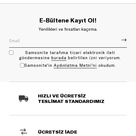
E-Bültene Kayıt Ol!
Yenilikleri ve fırsatları kaçırma.
Samsonite tarafıma ticari elektronik ileti
göndermesine
bu rada
belirtilen izni veriyorum.
Samsonite'in
Aydınlatma Metni'ni
okudum.
HIZLI VE ÜCRETSİZ
TESLİMAT STANDARDIMIZ
ÜCRETSİZ İADE