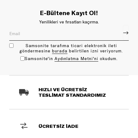
E-Bültene Kayıt Ol!
Yenilikleri ve fırsatları kaçırma.
Samsonite tarafıma ticari elektronik ileti
göndermesine
bu rada
belirtilen izni veriyorum.
Samsonite'in
Aydınlatma Metni'ni
okudum.
HIZLI VE ÜCRETSİZ
TESLİMAT STANDARDIMIZ
ÜCRETSİZ İADE