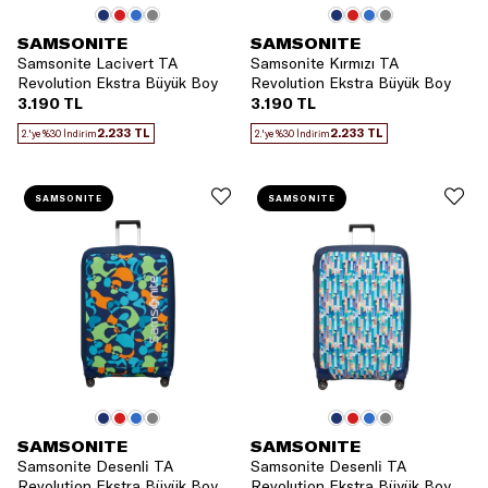
SAMSONITE
SAMSONITE
Samsonite Lacivert TA
Samsonite Kırmızı TA
Revolution Ekstra Büyük Boy
Revolution Ekstra Büyük Boy
Valiz Kılıfı
Valiz Kılıfı
3.190 TL
3.190 TL
2.233 TL
2.233 TL
2.'ye %30 İndirim
2.'ye %30 İndirim
SAMSONITE
SAMSONITE
SAMSONITE
SAMSONITE
Samsonite Desenli TA
Samsonite Desenli TA
Revolution Ekstra Büyük Boy
Revolution Ekstra Büyük Boy