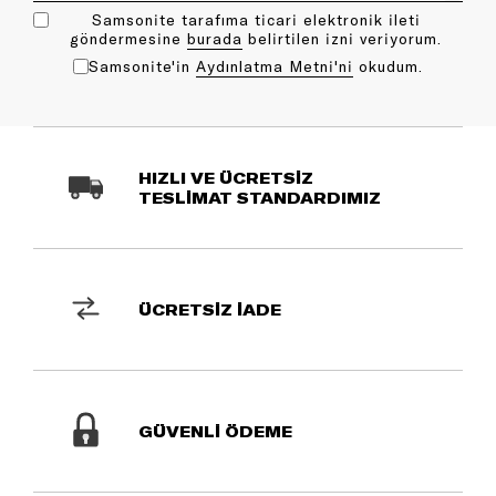
Samsonite tarafıma ticari elektronik ileti
göndermesine
bu rada
belirtilen izni veriyorum.
Samsonite'in
Aydınlatma Metni'ni
okudum.
HIZLI VE ÜCRETSİZ
TESLİMAT STANDARDIMIZ
ÜCRETSİZ İADE
GÜVENLİ ÖDEME