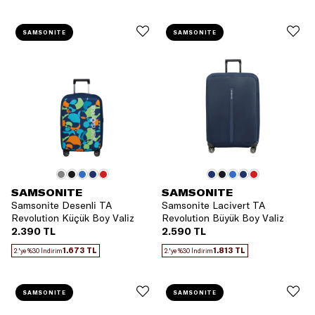
SAMSONITE
SAMSONITE
SAMSONITE
SAMSONITE
Samsonite Desenli TA
Samsonite Lacivert TA
Revolution Küçük Boy Valiz
Revolution Büyük Boy Valiz
Kılıfı
Kılıfı
2.390 TL
2.590 TL
1.673 TL
1.813 TL
2.'ye %30 İndirim
2.'ye %30 İndirim
SAMSONITE
SAMSONITE