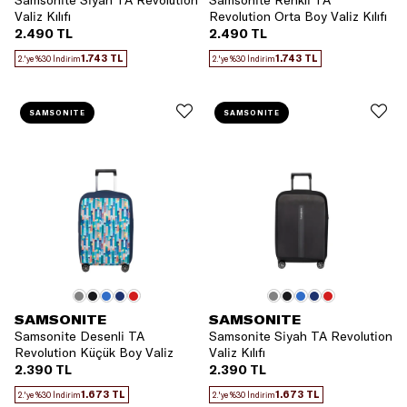
Samsonite Siyah TA Revolution
Samsonite Renkli TA
Valiz Kılıfı
Revolution Orta Boy Valiz Kılıfı
2.490 TL
2.490 TL
1.743 TL
1.743 TL
2.'ye %30 İndirim
2.'ye %30 İndirim
SAMSONITE
SAMSONITE
SAMSONITE
SAMSONITE
Samsonite Desenli TA
Samsonite Siyah TA Revolution
Revolution Küçük Boy Valiz
Valiz Kılıfı
Kılıfı
2.390 TL
2.390 TL
1.673 TL
1.673 TL
2.'ye %30 İndirim
2.'ye %30 İndirim