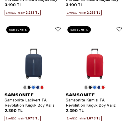
Valiz Kılıfı
Valiz Kılıfı
3.190 TL
3.190 TL
2.233 TL
2.233 TL
2.'ye %30 İndirim
2.'ye %30 İndirim
SAMSONITE
SAMSONITE
SAMSONITE
SAMSONITE
Samsonite Lacivert TA
Samsonite Kırmızı TA
Revolution Küçük Boy Valiz
Revolution Küçük Boy Valiz
Kılıfı
Kılıfı
2.390 TL
2.390 TL
1.673 TL
1.673 TL
2.'ye %30 İndirim
2.'ye %30 İndirim