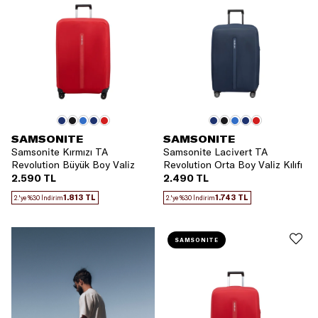
SAMSONITE
SAMSONITE
Samsonite Kırmızı TA
Samsonite Lacivert TA
Revolution Büyük Boy Valiz
Revolution Orta Boy Valiz Kılıfı
Kılıfı
2.590 TL
2.490 TL
1.813 TL
1.743 TL
2.'ye %30 İndirim
2.'ye %30 İndirim
SAMSONITE