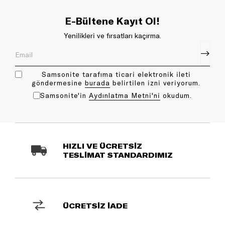
E-Bültene Kayıt Ol!
Yenilikleri ve fırsatları kaçırma.
Samsonite tarafıma ticari elektronik ileti
göndermesine
bu rada
belirtilen izni veriyorum.
Samsonite'in
Aydınlatma Metni'ni
okudum.
HIZLI VE ÜCRETSİZ
TESLİMAT STANDARDIMIZ
ÜCRETSİZ İADE