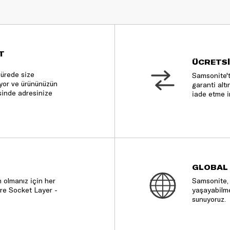
T
ÜCRETSİ
sürede size
Samsonite't
nıyor ve ürününüzün
garanti altı
sinde adresinize
iade etme i
GLOBAL
 olmanız için her
Samsonite, 
re Socket Layer -
yaşayabilme
sunuyoruz.