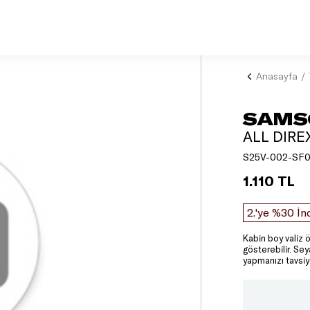
Anasayfa
SAMS
ALL DIRE
S25V-002-SF
1.110 TL
2.'ye %30 İn
Kabin boy valiz ö
gösterebilir. Se
yapmanızı tavsiy