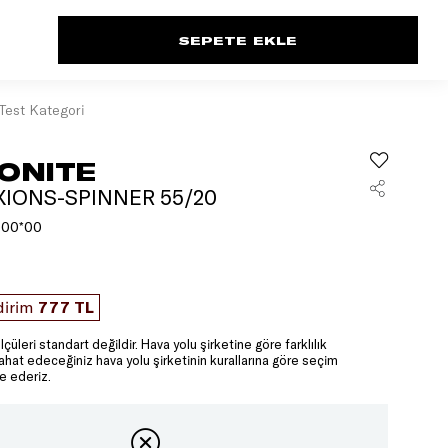
Test Kategori
ONITE
XIONS-SPINNER 55/20
000*00
dirim
777 TL
lçüleri standart değildir. Hava yolu şirketine göre farklılık
yahat edeceğiniz hava yolu şirketinin kurallarına göre seçim
e ederiz.