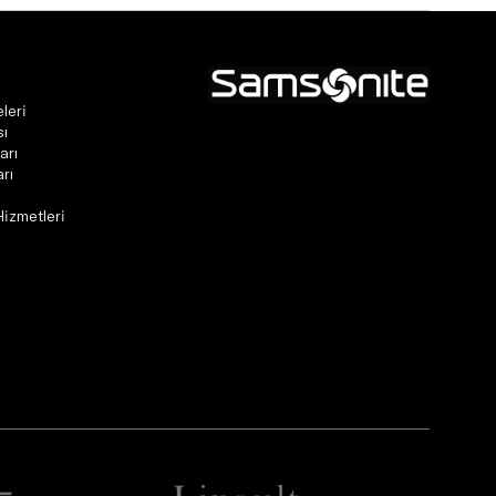
leri
sı
arı
rı
Hizmetleri