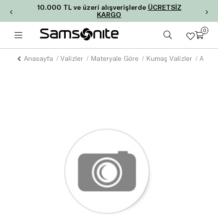
10.000 TL ve üzeri alışverişlerde
ÜCRETSİZ
KARGO
0
Anasayfa
Valizler
Materyale Göre
Kumaş Valizler
ALU P