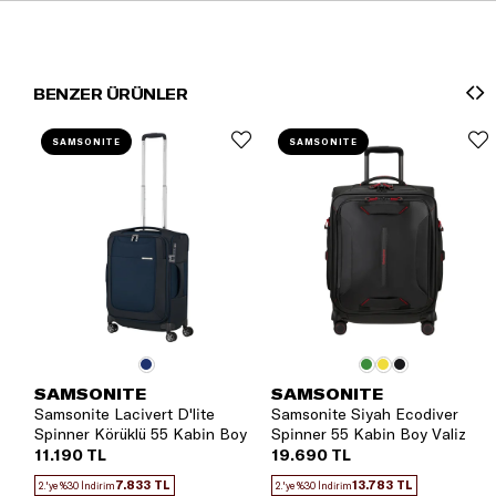
BENZER ÜRÜNLER
SAMSONITE
SAMSONITE
SAMSONITE
SAMSONITE
Samsonite Lacivert D'lite
Samsonite Siyah Ecodiver
Spinner Körüklü 55 Kabin Boy
Spinner 55 Kabin Boy Valiz
Valiz
11.190 TL
19.690 TL
7.833 TL
13.783 TL
2.'ye %30 İndirim
2.'ye %30 İndirim