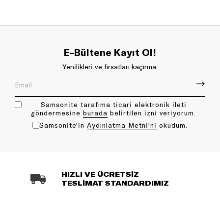
E-Bültene Kayıt Ol!
Yenilikleri ve fırsatları kaçırma.
Samsonite tarafıma ticari elektronik ileti
göndermesine
bu rada
belirtilen izni veriyorum.
Samsonite'in
Aydınlatma Metni'ni
okudum.
HIZLI VE ÜCRETSİZ
TESLİMAT STANDARDIMIZ