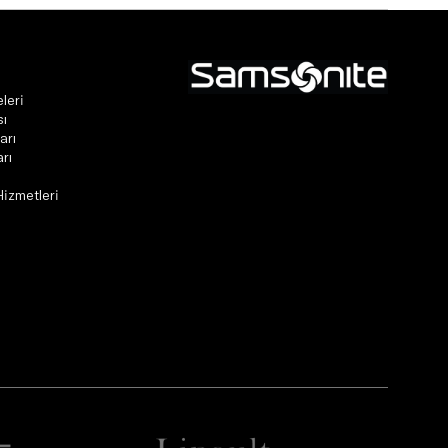
leri
sı
arı
rı
Hizmetleri