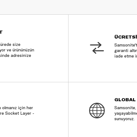
T
ÜCRETSİ
sürede size
Samsonite't
nıyor ve ürününüzün
garanti altı
sinde adresinize
iade etme i
GLOBAL
 olmanız için her
Samsonite, 
re Socket Layer -
yaşayabilme
sunuyoruz.