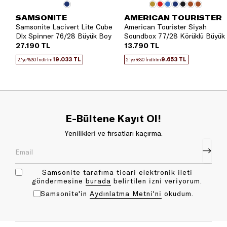
SAMSONITE
AMERICAN TOURISTER
Samsonite Lacivert Lite Cube
American Tourister Siyah
Dlx Spinner 76/28 Büyük Boy
Soundbox 77/28 Körüklü Büyük
Valiz
Boy Valiz
27.190 TL
13.790 TL
19.033 TL
9.653 TL
2.'ye %30 İndirim
2.'ye %30 İndirim
E-Bültene Kayıt Ol!
Yenilikleri ve fırsatları kaçırma.
Samsonite tarafıma ticari elektronik ileti
göndermesine
bu rada
belirtilen izni veriyorum.
Samsonite'in
Aydınlatma Metni'ni
okudum.