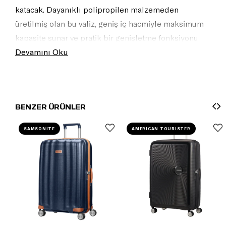
katacak. Dayanıklı polipropilen malzemeden
üretilmiş olan bu valiz, geniş iç hacmiyle maksimum
kapasite sunar ve pratik bir genişletme fonksiyonu
sağlar. Eğlence ve fonksiyonelliğin mükemmel
Devamını Oku
birleşimi olan DashPop, her seyahatinizde fark
yaratmanızı sağlayacak!
BENZER ÜRÜNLER
SAMSONITE
AMERICAN TOURISTER