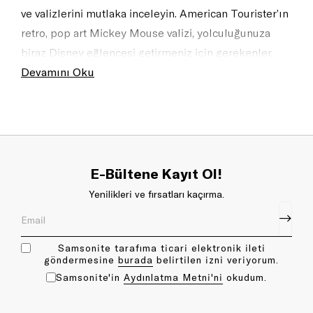
ve valizlerini mutlaka inceleyin. American Tourister’ın
retro, pop art Mickey Mouse valizi, yolculuğunuza
biraz Disney eğlencesi getirmeniz için gerekenler.
Puantiyelere karşı bir ilginiz varsa şık Minnie Mouse
Devamını Oku
valizi Disney Kraliçesi gibi hissetmenizi sağlayacak.
İster genç olun ister hala içinizdeki çocuğu korumuş
olun her seyahatsever bu Disney Efsanelerinden
esinlenecektir.
E-Bültene Kayıt Ol!
Yenilikleri ve fırsatları kaçırma.
Samsonite tarafıma ticari elektronik ileti
göndermesine
bu rada
belirtilen izni veriyorum.
Samsonite'in
Aydınlatma Metni'ni
okudum.