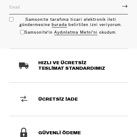
Samsonite tarafıma ticari elektronik ileti
göndermesine
bu rada
belirtilen izni veriyorum.
Samsonite'in
Aydınlatma Metni'ni
okudum.
HIZLI VE ÜCRETSİZ
TESLİMAT STANDARDIMIZ
ÜCRETSİZ İADE
GÜVENLİ ÖDEME