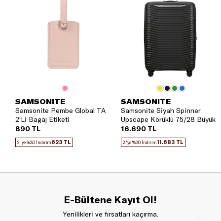
SAMSONITE
SAMSONITE
Samsonite Pembe Global TA
Samsonite Siyah Spinner
2'Li Bagaj Etiketi
Upscape Körüklü 75/28 Büyük
Boy Valiz
890 TL
16.690 TL
623 TL
11.683 TL
2.'ye %30 İndirim
2.'ye %30 İndirim
E-Bültene Kayıt Ol!
Yenilikleri ve fırsatları kaçırma.