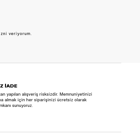
izni veriyorum.
Z İADE
an yapılan alışveriş risksizdir. Memnuniyetinizi
na almak için her siparişinizi ücretsiz olarak
mkanı sunuyoruz.