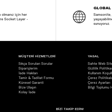
GLOBAL
 olmanız için her
Samsonite, 
re Socket Layer -
yaşayabilme
sunuyoruz.
MÜŞTERİ HİZMETLERİ
YASAL
Sıkça Sorulan Sorular
Sahte Web Site
Siparişlerim
Gizlilik Politika
İade Hakları
Kullanım Koşull
Tamir & Tadilat Formu
Çerez Politikala
Küresel Garanti
Çerez Ayarları
Bize Ulaşın
Bilgi Toplumu 
Kolay İade
BİZİ TAKİP EDİN!