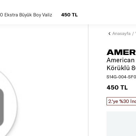
450 TL
0 Ekstra Büyük Boy Valiz
Anasayfa
AMER
American 
Körüklü 8
S14G-004-SF0
450 TL
2.'ye %30 İn