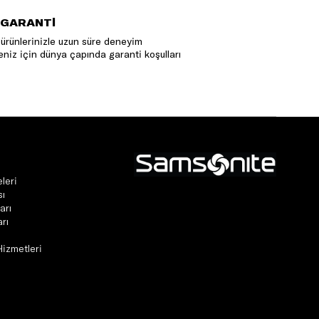
 GARANTİ
ürünlerinizle uzun süre deneyim
niz için dünya çapında garanti koşulları
leri
sı
arı
rı
Hizmetleri