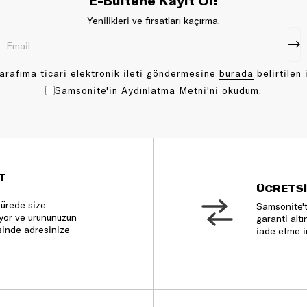
E-Bültene Kayıt Ol!
Yenilikleri ve fırsatları kaçırma.
arafıma ticari elektronik ileti göndermesine
bu rada
belirtilen 
Samsonite'in
Aydınlatma Metni'ni
okudum.
T
ÜCRETSİ
sürede size
Samsonite't
nıyor ve ürününüzün
garanti altı
sinde adresinize
iade etme i