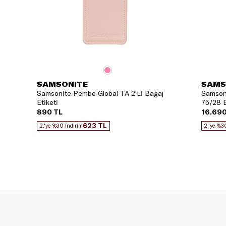
SAMSONITE
SAMS
Samsonite Pembe Global TA 2'Li Bagaj
Samsoni
Etiketi
75/28 B
890 TL
16.690
623 TL
2.'ye %30 İndirim
2.'ye %3