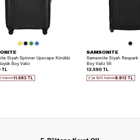
ONITE
SAMSONITE
te Siyah Spinner Upscape Körüklü
Samsonite Siyah Respark 
üyük Boy Valiz
Boy Valiz 55
 TL
12.590 TL
11.683 TL
8.813 TL
0 İndirim
2.'ye %30 İndirim