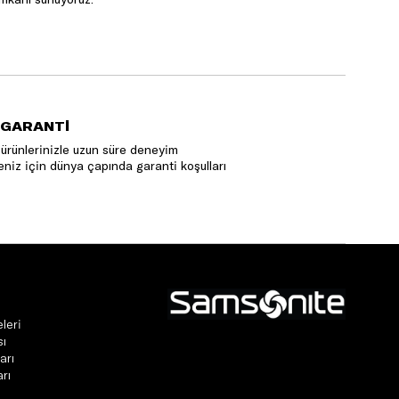
 GARANTİ
ürünlerinizle uzun süre deneyim
niz için dünya çapında garanti koşulları
leri
sı
arı
rı