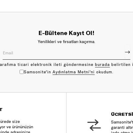
E-Bültene Kayıt Ol!
Yenilikleri ve fırsatları kaçırma.
arafıma ticari elektronik ileti göndermesine
bu rada
belirtilen 
Samsonite'in
Aydınlatma Metni'ni
okudum.
T
ÜCRETSİ
sürede size
Samsonite't
nıyor ve ürününüzün
garanti altı
sinde adresinize
iade etme i