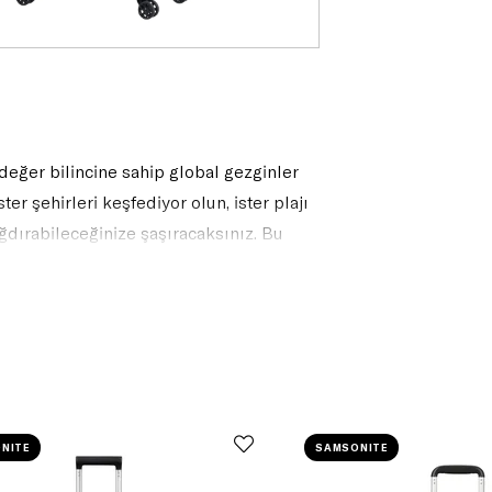
, değer bilincine sahip global gezginler
ter şehirleri keşfediyor olun, ister plajı
ğdırabileceğinize şaşıracaksınız. Bu
ak üzere mevcuttur.
NITE
SAMSONITE