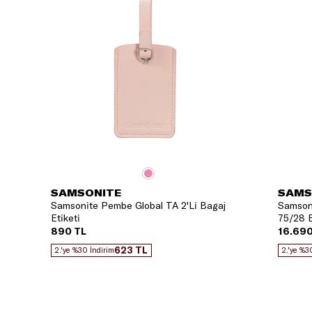
SAMSONITE
SAMS
Samsonite Pembe Global TA 2'Li Bagaj
Samsoni
Etiketi
75/28 B
890 TL
16.690
623 TL
2.'ye %30 İndirim
2.'ye %3