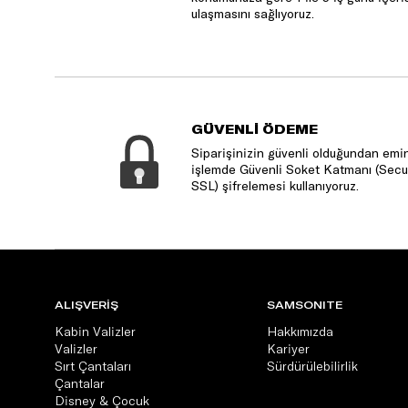
ulaşmasını sağlıyoruz.
GÜVENLİ ÖDEME
Siparişinizin güvenli olduğundan emin
işlemde Güvenli Soket Katmanı (Secu
SSL) şifrelemesi kullanıyoruz.
ALIŞVERİŞ
SAMSONITE
Kabin Valizler
Hakkımızda
Valizler
Kariyer
Sırt Çantaları
Sürdürülebilirlik
Çantalar
Disney & Çocuk