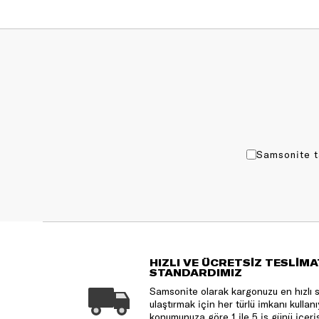
Samsonite t
HIZLI VE ÜCRETSİZ TESLİMA
STANDARDIMIZ
Samsonite olarak kargonuzu en hızlı 
ulaştırmak için her türlü imkanı kulla
konumunuza göre 1 ile 5 iş günü içeri