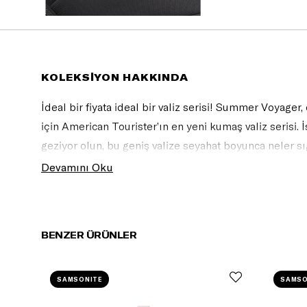
KOLEKSİYON HAKKINDA
İdeal bir fiyata ideal bir valiz serisi! Summer Voyager
için American Tourister’ın en yeni kumaş valiz serisi. İs
geziyor olun, bu geniş valize seyahat boyunca neler sı
yeni, dinamik tasarım, kabin boy ve diğer boyları olm
Devamını Oku
BENZER ÜRÜNLER
SAMSONITE
SAMSO