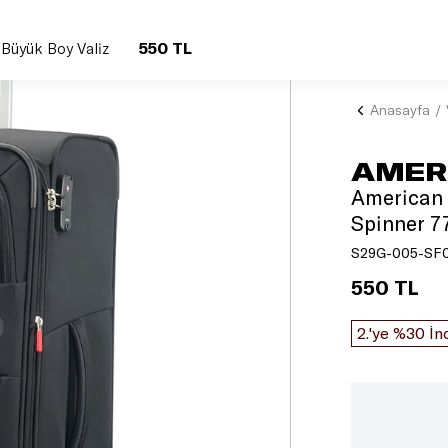
550 TL
Büyük Boy Valiz
Anasayfa
AMER
American 
Spinner 7
S29G-005-SF
550 TL
2.'ye %30 İn