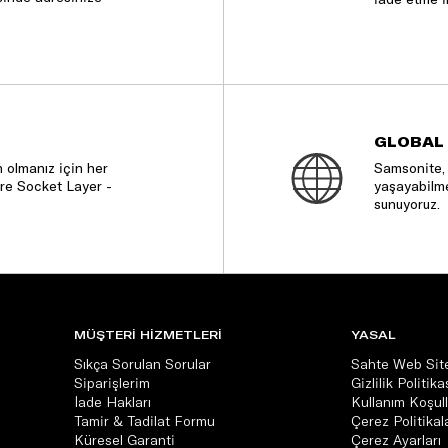
GLOBAL
 olmanız için her
Samsonite, 
re Socket Layer -
yaşayabilme
sunuyoruz.
MÜŞTERİ HİZMETLERİ
YASAL
Sıkça Sorulan Sorular
Sahte Web Site
Siparişlerim
Gizlilik Politika
İade Hakları
Kullanım Koşull
Tamir & Tadilat Formu
Çerez Politikala
Küresel Garanti
Çerez Ayarları