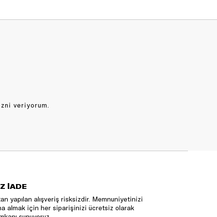
izni veriyorum.
Z İADE
an yapılan alışveriş risksizdir. Memnuniyetinizi
na almak için her siparişinizi ücretsiz olarak
mkanı sunuyoruz.