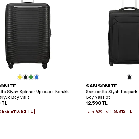
ONITE
SAMSONITE
te Siyah Spinner Upscape Körüklü
Samsonite Siyah Respark 
üyük Boy Valiz
Boy Valiz 55
 TL
12.590 TL
11.683 TL
8.813 TL
0 İndirim
2.'ye %30 İndirim