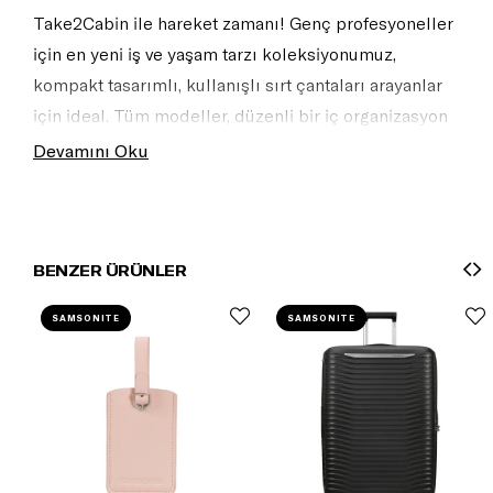
Take2Cabin ile hareket zamanı! Genç profesyoneller
için en yeni iş ve yaşam tarzı koleksiyonumuz,
kompakt tasarımlı, kullanışlı sırt çantaları arayanlar
için ideal. Tüm modeller, düzenli bir iç organizasyon
ve ana bölmeye kolay erişim sunar.
Devamını Oku
BENZER ÜRÜNLER
SAMSONITE
SAMSONITE