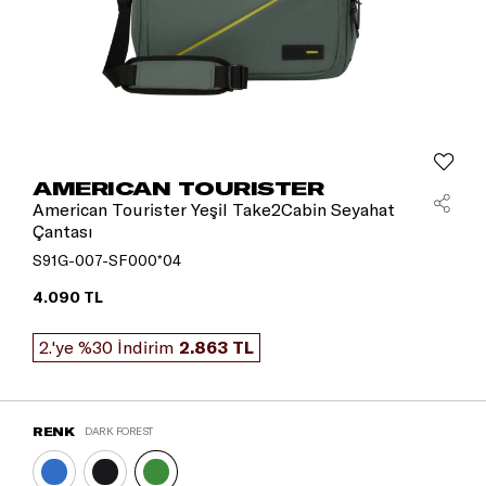
AMERICAN TOURISTER
American Tourister Yeşil Take2Cabin Seyahat
Çantası
S91G-007-SF000*04
4.090 TL
2.'ye %30 İndirim
2.863 TL
RENK
DARK FOREST