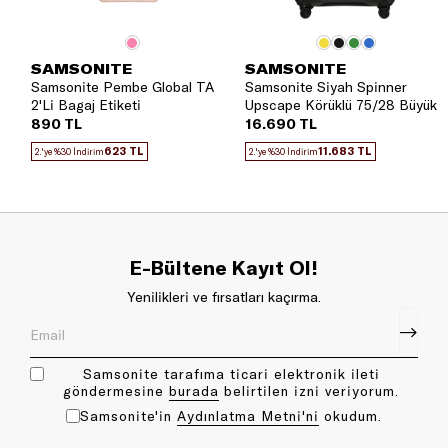
SAMSONITE
SAMSONITE
Samsonite Pembe Global TA
Samsonite Siyah Spinner
2'Li Bagaj Etiketi
Upscape Körüklü 75/28 Büyük
Boy Valiz
890 TL
16.690 TL
623 TL
11.683 TL
2.'ye %30 İndirim
2.'ye %30 İndirim
E-Bültene Kayıt Ol!
Yenilikleri ve fırsatları kaçırma.
Samsonite tarafıma ticari elektronik ileti
göndermesine
bu rada
belirtilen izni veriyorum.
Samsonite'in
Aydınlatma Metni'ni
okudum.