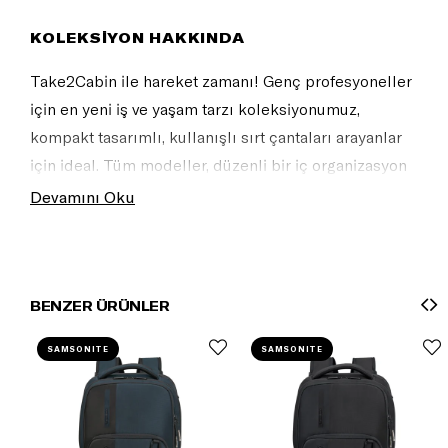
KOLEKSİYON HAKKINDA
Take2Cabin ile hareket zamanı! Genç profesyoneller
için en yeni iş ve yaşam tarzı koleksiyonumuz,
kompakt tasarımlı, kullanışlı sırt çantaları arayanlar
için ideal. Tüm modeller, düzenli bir iç organizasyon
ve ana bölmeye kolay erişim sunar.
Devamını Oku
BENZER ÜRÜNLER
SAMSONITE
SAMSONITE