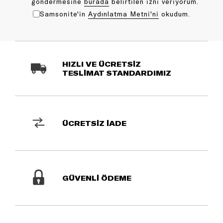
göndermesine
bu rada
belirtilen izni veriyorum.
Samsonite'in
Aydınlatma Metni'ni
okudum.
HIZLI VE ÜCRETSİZ
TESLİMAT STANDARDIMIZ
ÜCRETSİZ İADE
GÜVENLİ ÖDEME