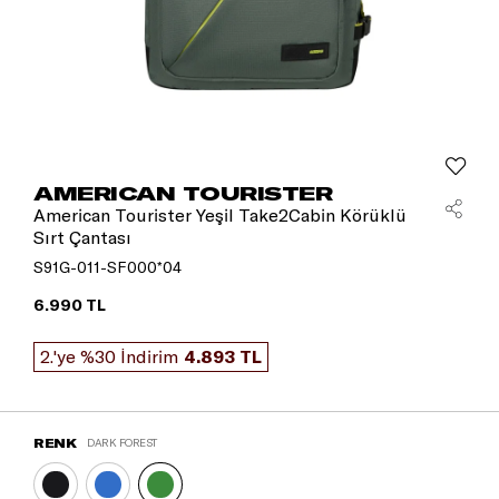
AMERICAN TOURISTER
American Tourister Yeşil Take2Cabin Körüklü
Sırt Çantası
S91G-011-SF000*04
6.990 TL
2.'ye %30 İndirim
4.893 TL
RENK
DARK FOREST