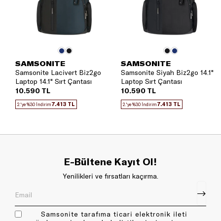
SAMSONITE
SAMSONITE
Samsonite Lacivert Biz2go
Samsonite Siyah Biz2go 14.1"
Laptop 14.1" Sırt Çantası
Laptop Sırt Çantası
10.590 TL
10.590 TL
7.413 TL
7.413 TL
2.'ye %30 İndirim
2.'ye %30 İndirim
E-Bültene Kayıt Ol!
Yenilikleri ve fırsatları kaçırma.
Samsonite tarafıma ticari elektronik ileti