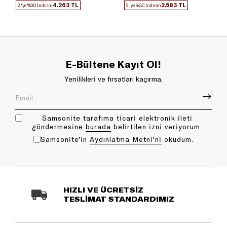
4.263 TL
2.583 TL
2.'ye %30 İndirim
2.'ye %30 İndirim
E-Bültene Kayıt Ol!
Yenilikleri ve fırsatları kaçırma.
Samsonite tarafıma ticari elektronik ileti
göndermesine
bu rada
belirtilen izni veriyorum.
Samsonite'in
Aydınlatma Metni'ni
okudum.
HIZLI VE ÜCRETSİZ
TESLİMAT STANDARDIMIZ