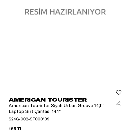
AMERICAN TOURISTER
American Tourister Siyah Urban Groove 14,1''
Laptop Sırt Çantası 14.1''
S24G-002-SF000*09
185 TL