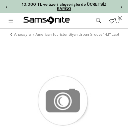
10.000 TL ve üzeri alışverişlerde
ÜCRETSİZ
KARGO
0
Anasayfa
American Tourister Siyah Urban Groove 14,1'' Laptop Sırt Çantası 14.1''