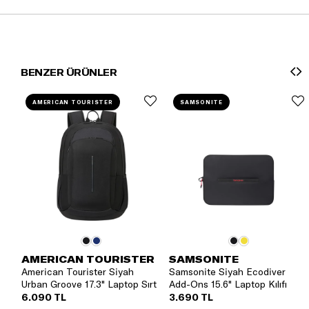
BENZER ÜRÜNLER
AMERICAN TOURISTER
SAMSONITE
AMERICAN TOURISTER
SAMSONITE
American Tourister Siyah
Samsonite Siyah Ecodiver
Urban Groove 17.3" Laptop Sırt
Add-Ons 15.6" Laptop Kılıfı
Çantası
6.090 TL
3.690 TL