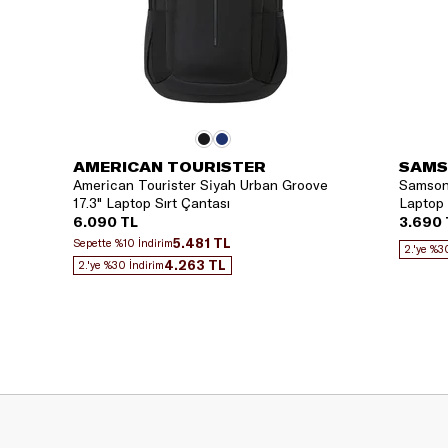
AMERICAN TOURISTER
SAMS
American Tourister Siyah Urban Groove
Samsoni
17.3" Laptop Sırt Çantası
Laptop K
6.090 TL
3.690 
5.481 TL
Sepette %10 İndirim
2.'ye %3
4.263 TL
2.'ye %30 İndirim