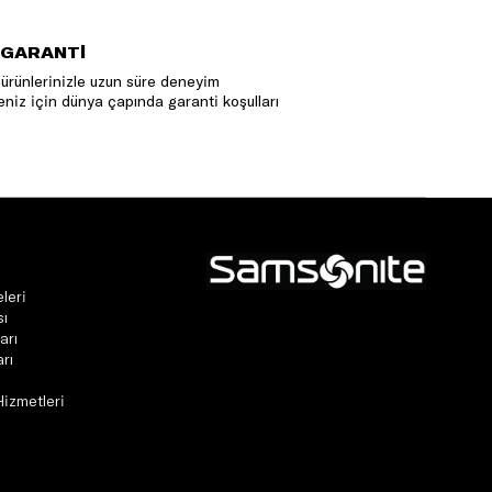
 GARANTİ
ürünlerinizle uzun süre deneyim
niz için dünya çapında garanti koşulları
leri
sı
arı
rı
Hizmetleri