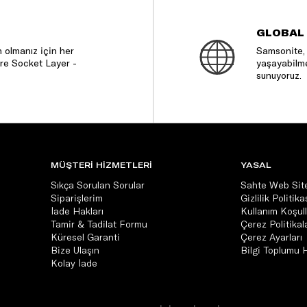
GLOBAL
 olmanız için her
Samsonite, 
re Socket Layer -
yaşayabilme
sunuyoruz.
MÜŞTERİ HİZMETLERİ
YASAL
Sıkça Sorulan Sorular
Sahte Web Site
Siparişlerim
Gizlilik Politika
İade Hakları
Kullanım Koşull
Tamir & Tadilat Formu
Çerez Politikala
Küresel Garanti
Çerez Ayarları
Bize Ulaşın
Bilgi Toplumu 
Kolay İade