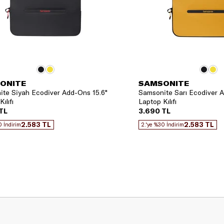
ONITE
SAMSONITE
te Siyah Ecodiver Add-Ons 15.6"
Samsonite Sarı Ecodiver A
ılıfı
Laptop Kılıfı
TL
3.690 TL
2.583 TL
2.583 TL
0 İndirim
2.'ye %30 İndirim