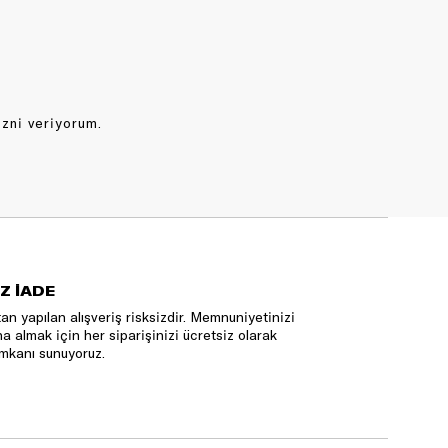
izni veriyorum.
Z İADE
an yapılan alışveriş risksizdir. Memnuniyetinizi
na almak için her siparişinizi ücretsiz olarak
mkanı sunuyoruz.