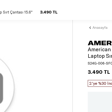
3.490 TL
 Sırt Çantası 15.6''
Anasayfa
AMER
American 
Laptop Sır
S24G-006-SF
3.490 TL
2.'ye %30 İn