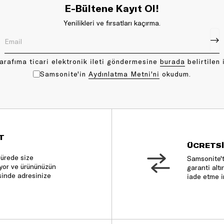
E-Bültene Kayıt Ol!
Yenilikleri ve fırsatları kaçırma.
arafıma ticari elektronik ileti göndermesine
bu rada
belirtilen 
Samsonite'in
Aydınlatma Metni'ni
okudum.
T
ÜCRETSİ
sürede size
Samsonite't
nıyor ve ürününüzün
garanti altı
sinde adresinize
iade etme i