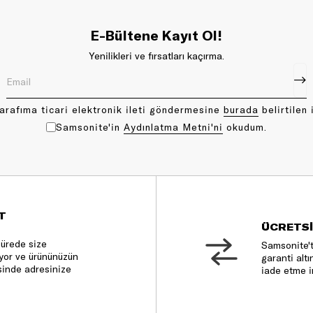
E-Bültene Kayıt Ol!
Yenilikleri ve fırsatları kaçırma.
arafıma ticari elektronik ileti göndermesine
bu rada
belirtilen 
Samsonite'in
Aydınlatma Metni'ni
okudum.
T
ÜCRETSİ
sürede size
Samsonite't
nıyor ve ürününüzün
garanti altı
sinde adresinize
iade etme i