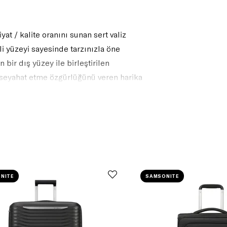
yat / kalite oranını sunan sert valiz
li yüzeyi sayesinde tarzınızla öne
bir dış yüzey ile birleştirilen
 seyahat etme özgürlüğünü veren harika
NITE
SAMSONITE