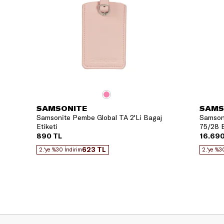
SAMSONITE
SAMS
Samsonite Pembe Global TA 2'Li Bagaj
Samsoni
Etiketi
75/28 B
890 TL
16.690
623 TL
2.'ye %30 İndirim
2.'ye %3