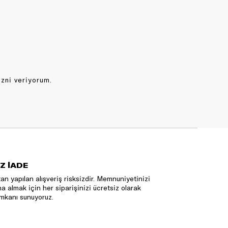
izni veriyorum.
Z İADE
an yapılan alışveriş risksizdir. Memnuniyetinizi
na almak için her siparişinizi ücretsiz olarak
mkanı sunuyoruz.