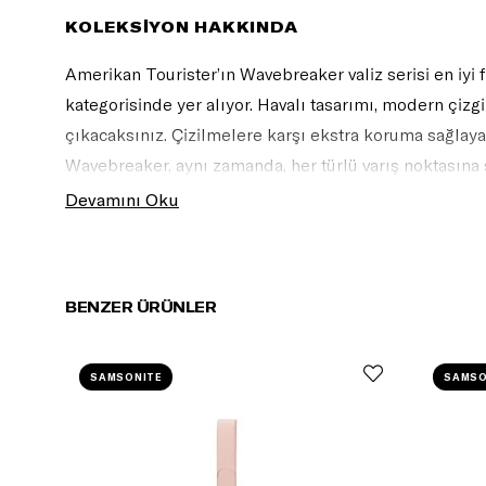
KOLEKSİYON HAKKINDA
Amerikan Tourister’ın Wavebreaker valiz serisi en iyi fi
kategorisinde yer alıyor. Havalı tasarımı, modern çizgi
çıkacaksınız. Çizilmelere karşı ekstra koruma sağlayan 
Wavebreaker, aynı zamanda, her türlü varış noktasına
ve pratik bir seçenektir.
Devamını Oku
BENZER ÜRÜNLER
SAMSONITE
SAMSO