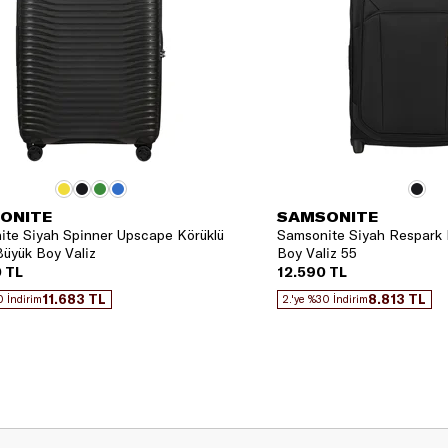
ONITE
SAMSONITE
te Siyah Spinner Upscape Körüklü
Samsonite Siyah Respark 
üyük Boy Valiz
Boy Valiz 55
 TL
12.590 TL
11.683 TL
8.813 TL
0 İndirim
2.'ye %30 İndirim