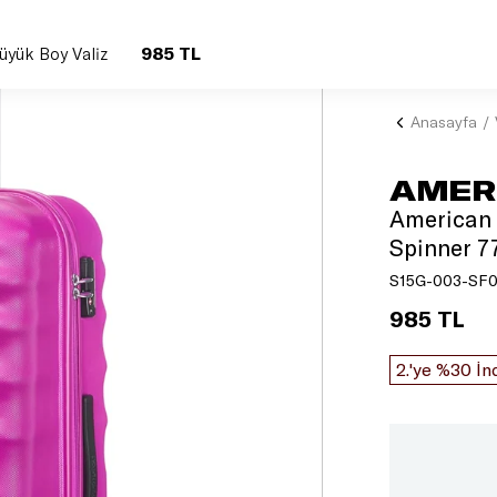
985 TL
yük Boy Valiz
Anasayfa
AMER
American 
Spinner 7
S15G-003-SF
985 TL
2.'ye %30 İn