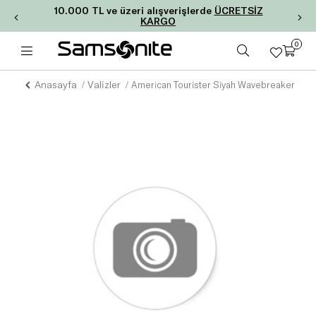
10.000 TL ve üzeri alışverişlerde
ÜCRETSİZ
KARGO
0
Anasayfa
Valizler