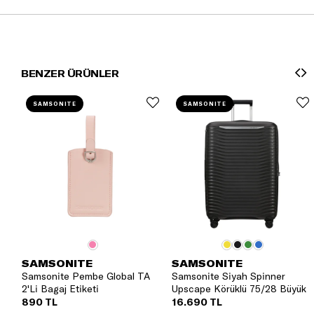
BENZER ÜRÜNLER
SAMSONITE
SAMSONITE
SAMSONITE
SAMSONITE
Samsonite Pembe Global TA
Samsonite Siyah Spinner
2'Li Bagaj Etiketi
Upscape Körüklü 75/28 Büyük
Boy Valiz
890 TL
16.690 TL