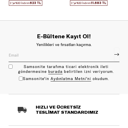
623 TL
11.683 TL
2.'ye %30 İndirim
2.'ye %30 İndirim
E-Bültene Kayıt Ol!
Yenilikleri ve fırsatları kaçırma.
Samsonite tarafıma ticari elektronik ileti
göndermesine
bu rada
belirtilen izni veriyorum.
Samsonite'in
Aydınlatma Metni'ni
okudum.
HIZLI VE ÜCRETSİZ
TESLİMAT STANDARDIMIZ