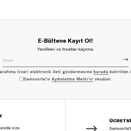
E-Bültene Kayıt Ol!
Yenilikleri ve fırsatları kaçırma.
arafıma ticari elektronik ileti göndermesine
bu rada
belirtilen 
Samsonite'in
Aydınlatma Metni'ni
okudum.
T
ÜCRETSİ
sürede size
Samsonite't