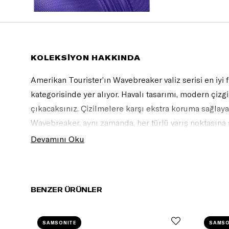
KOLEKSİYON HAKKINDA
Amerikan Tourister’ın Wavebreaker valiz serisi en iyi fi
kategorisinde yer alıyor. Havalı tasarımı, modern çizgi
çıkacaksınız. Çizilmelere karşı ekstra koruma sağlayan 
Wavebreaker, aynı zamanda, her türlü varış noktasına
ve pratik bir seçenektir.
Devamını Oku
BENZER ÜRÜNLER
SAMSONITE
SAMSO