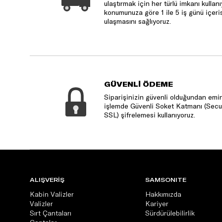
ulaştırmak için her türlü imkanı kulla
konumunuza göre 1 ile 5 iş günü içeri
ulaşmasını sağlıyoruz.
GÜVENLİ ÖDEME
Siparişinizin güvenli olduğundan emin
işlemde Güvenli Soket Katmanı (Secu
SSL) şifrelemesi kullanıyoruz.
ALIŞVERİŞ
SAMSONITE
Kabin Valizler
Hakkımızda
Valizler
Kariyer
Sırt Çantaları
Sürdürülebilirlik