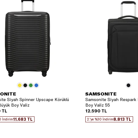
ONITE
SAMSONITE
te Siyah Spinner Upscape Körüklü
Samsonite Siyah Respark 
üyük Boy Valiz
Boy Valiz 55
 TL
12.590 TL
11.683 TL
8.813 TL
0 İndirim
2.'ye %30 İndirim