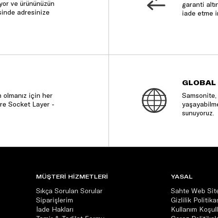
nıyor ve ürününüzün
garanti altı
sinde adresinize
iade etme i
GLOBAL
 olmanız için her
Samsonite, 
re Socket Layer -
yaşayabilme
sunuyoruz.
MÜŞTERİ HİZMETLERİ
YASAL
Sıkça Sorulan Sorular
Sahte Web Site
Siparişlerim
Gizlilik Politika
İade Hakları
Kullanım Koşull