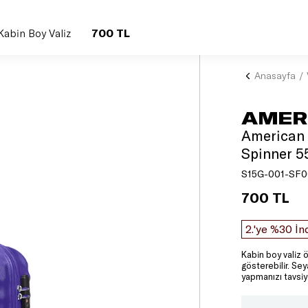
700 TL
Kabin Boy Valiz
Anasayfa
AMER
American 
Spinner 5
S15G-001-SF0
700 TL
2.'ye %30 İn
Kabin boy valiz ö
gösterebilir. Se
yapmanızı tavsiy