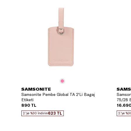
SAMSONITE
SAMS
Samsonite Pembe Global TA 2'Li Bagaj
Samsoni
Etiketi
75/28 B
890 TL
16.690
623 TL
2.'ye %30 İndirim
2.'ye %3