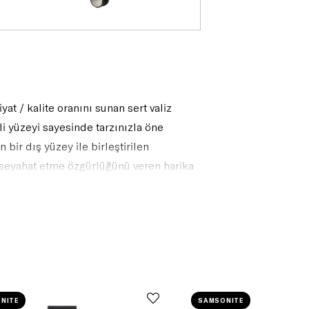
yat / kalite oranını sunan sert valiz
li yüzeyi sayesinde tarzınızla öne
bir dış yüzey ile birleştirilen
 seyahat etme özgürlüğünü veren harika
NITE
SAMSONITE