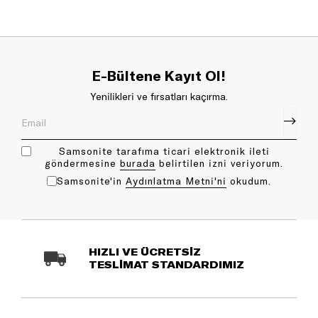
E-Bültene Kayıt Ol!
Yenilikleri ve fırsatları kaçırma.
Samsonite tarafıma ticari elektronik ileti
göndermesine
bu rada
belirtilen izni veriyorum.
Samsonite'in
Aydınlatma Metni'ni
okudum.
HIZLI VE ÜCRETSİZ
TESLİMAT STANDARDIMIZ