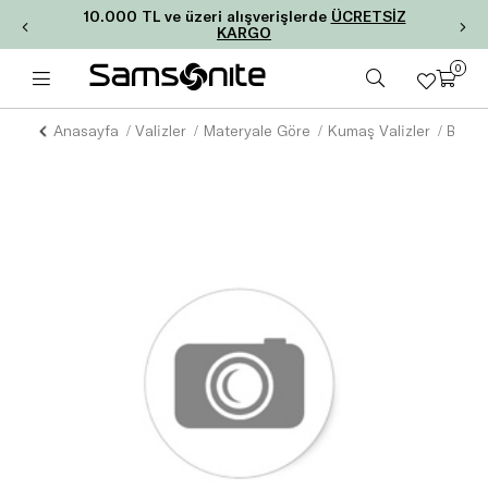
10.000 TL ve üzeri alışverişlerde
ÜCRETSİZ
KARGO
0
Anasayfa
Valizler
Materyale Göre
Kumaş Valizler
BON A