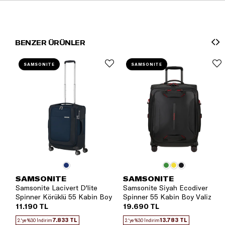
BENZER ÜRÜNLER
SAMSONITE
SAMSONITE
SAMSONITE
SAMSONITE
Samsonite Lacivert D'lite
Samsonite Siyah Ecodiver
Spinner Körüklü 55 Kabin Boy
Spinner 55 Kabin Boy Valiz
Valiz
11.190 TL
19.690 TL
7.833 TL
13.783 TL
2.'ye %30 İndirim
2.'ye %30 İndirim