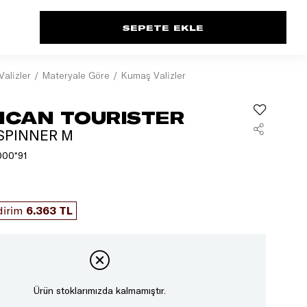
Valizler
Materyale Göre
Kumaş Valizler
ICAN TOURISTER
SPINNER M
00*91
dirim
6.363 TL
Ürün stoklarımızda kalmamıştır.