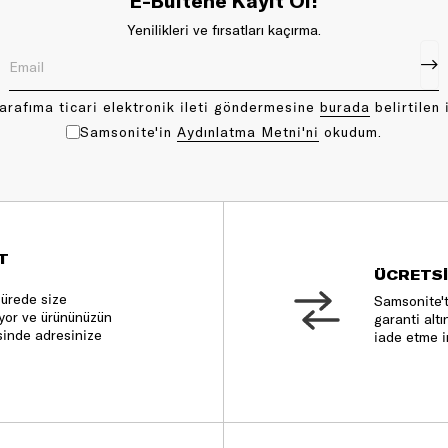
E-Bültene Kayıt Ol!
Yenilikleri ve fırsatları kaçırma.
arafıma ticari elektronik ileti göndermesine
bu rada
belirtilen 
Samsonite'in
Aydınlatma Metni'ni
okudum.
T
ÜCRETSİ
sürede size
Samsonite't
nıyor ve ürününüzün
garanti altı
sinde adresinize
iade etme i