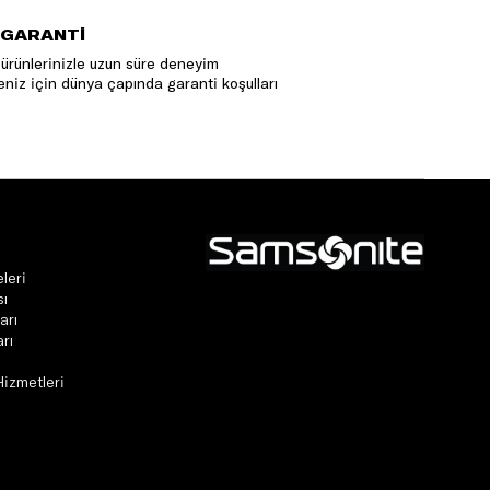
 GARANTİ
ürünlerinizle uzun süre deneyim
niz için dünya çapında garanti koşulları
leri
sı
arı
rı
Hizmetleri