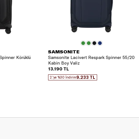
SAMSONITE
Spinner Körüklü
Samsonite Lacivert Respark Spinner 55/20
Kabin Boy Valiz
13.190 TL
9.233 TL
2.'ye %30 İndirim