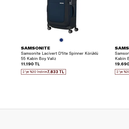
SAMSONITE
SAMS
Samsonite Lacivert D'lite Spinner Körüklü
Samsoni
55 Kabin Boy Valiz
Kabin B
11.190 TL
19.690
7.833 TL
2.'ye %30 İndirim
2.'ye %3