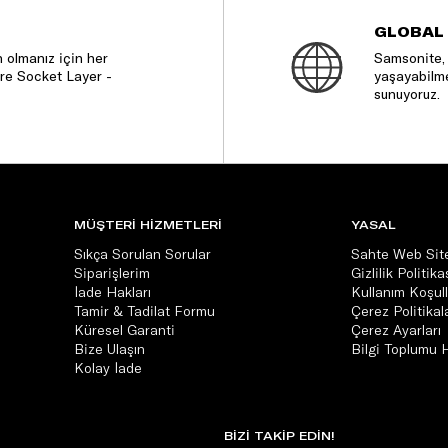
GLOBAL
 olmanız için her
Samsonite, 
re Socket Layer -
yaşayabilme
sunuyoruz.
MÜŞTERİ HİZMETLERİ
YASAL
Sıkça Sorulan Sorular
Sahte Web Site
Siparişlerim
Gizlilik Politika
İade Hakları
Kullanım Koşull
Tamir & Tadilat Formu
Çerez Politikala
Küresel Garanti
Çerez Ayarları
Bize Ulaşın
Bilgi Toplumu 
Kolay İade
BİZİ TAKİP EDİN!