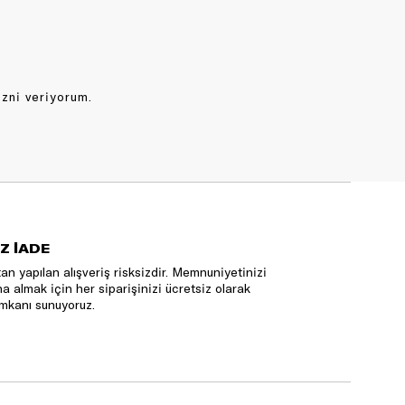
izni veriyorum.
Z İADE
an yapılan alışveriş risksizdir. Memnuniyetinizi
na almak için her siparişinizi ücretsiz olarak
mkanı sunuyoruz.