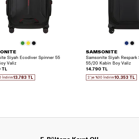
ONITE
SAMSONITE
te Siyah Ecodiver Spinner 55
Samsonite Siyah Respark 
oy Valiz
55/20 Kabin Boy Valiz
 TL
14.790 TL
13.783 TL
10.353 TL
0 İndirim
2.'ye %30 İndirim